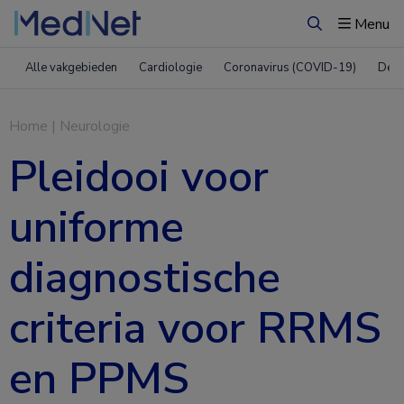
Menu
Zoeken
Alle vakgebieden
Cardiologie
Coronavirus (COVID-19)
Derm
Home
|
Neurologie
Pleidooi voor
uniforme
diagnostische
criteria voor RRMS
en PPMS