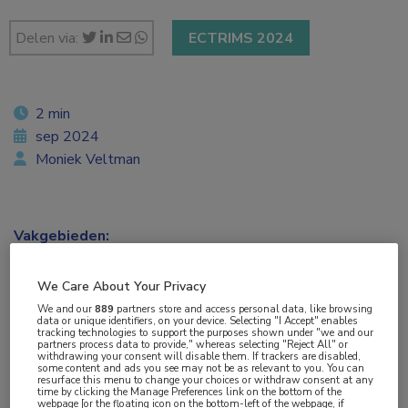
Delen via:
ECTRIMS 2024
2 min
sep 2024
Moniek Veltman
Vakgebieden:
Neurologie
We Care About Your Privacy
Aandachtsgebieden:
We and our
889
partners store and access personal data, like browsing
data or unique identifiers, on your device. Selecting "I Accept" enables
Multipele Sclerose
tracking technologies to support the purposes shown under "we and our
partners process data to provide," whereas selecting "Reject All" or
withdrawing your consent will disable them. If trackers are disabled,
some content and ads you see may not be as relevant to you. You can
Tags:
resurface this menu to change your choices or withdraw consent at any
time by clicking the Manage Preferences link on the bottom of the
McDonald-criteria
,
PPMS
,
RRMS
webpage [or the floating icon on the bottom-left of the webpage, if