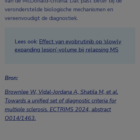
van de McDonald-criteria. Dat past beter bij de
veronderstelde biologische mechanismen en
vereenvoudigt de diagnostiek.
Lees ook:
Effect van evobrutinib op ‘slowly
expanding lesion’-volume bij relapsing MS
Bron:
Brownlee W, Vidal-Jordana A, Shatila M, et al.
Towards a unified set of diagnostic criteria for
multiple sclerosis.
ECTRIMS 2024,
abstract
O014/1463.