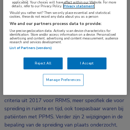
applicable]. Your choices will have effect within our Website. For more
details, refer to our Privacy Policy.
Privacy statement
Would you rather not? Then we only place essential and statistical
De McDonald-criteria uit 2017 borduurden voort
cookies, these do not record any data about you as a person
op het al langer bestaande onderscheid in
We and our partners process data to provide:
criteria voor relapsing remitting MS (RRMS) en
Use precise geolocation data. Actively scan device characteristics for
identification. Store and/or access information on a device. Personalised
primair progressieve MS (PPMS). Een
advertising and content, advertising and content measurement, audience
research and services development.
internationaal panel van onderzoekers uit onder
List of Partners (vendors)
meer Groot-Brittannië en Nederland betoogde
dat de redenen voor dit onderscheid eerder
Reject All
I Accept
historisch dan biologisch zijn en pleitte voor
uniforme criteria.
Manage Preferences
Het onderzoeksconsortium bekeek of de McDonald-
criteria uit 2017 voor RRMS, meer specifiek die voor
spreiding in ruimte en tijd, ook toepasbaar waren bij
patiënten met PPMS. Verder zijn 2 wijzigingen in de
bepaling van de spreiding van plaats onderzocht,