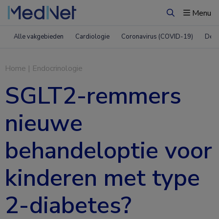
Menu
Zoeken
Alle vakgebieden
Cardiologie
Coronavirus (COVID-19)
Derm
Home
|
Endocrinologie
SGLT2-remmers
nieuwe
behandeloptie voor
kinderen met type
2-diabetes?