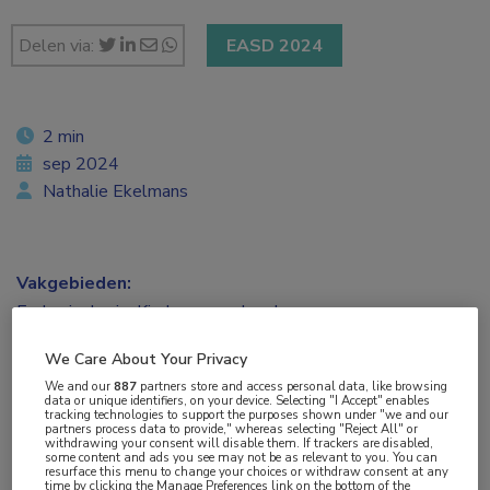
Delen via:
EASD 2024
2 min
sep 2024
Nathalie Ekelmans
Vakgebieden:
Endocrinologie
,
Kindergeneeskunde
We Care About Your Privacy
Aandachtsgebieden:
We and our
887
partners store and access personal data, like browsing
Diabetes
data or unique identifiers, on your device. Selecting "I Accept" enables
tracking technologies to support the purposes shown under "we and our
partners process data to provide," whereas selecting "Reject All" or
withdrawing your consent will disable them. If trackers are disabled,
Tags:
some content and ads you see may not be as relevant to you. You can
resurface this menu to change your choices or withdraw consent at any
canagliflozine
,
HbA1c
,
SGLT2-remmer
,
type 2-diabetes
time by clicking the Manage Preferences link on the bottom of the