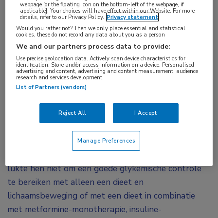
webpage [or the floating icon on the bottom-left of the webpage, if
applicable]. Your choices will have effect within our Website. For more
details, refer to our Privacy Policy.
Privacy statement
Zouden SGLT2-remmers net zo effectief de
Would you rather not? Then we only place essential and statistical
cookies, these do not record any data about you as a person
glykemische controle verbeteren bij kinderen met
We and our partners process data to provide:
type 2-diabetes als bij volwassenen? Bij 171
Use precise geolocation data. Actively scan device characteristics for
kinderen van 10 tot 18 jaar zijn de werkzaamheid
identification. Store and/or access information on a device. Personalised
advertising and content, advertising and content measurement, audience
en veiligheid onderzocht van canagliflozine.
research and services development.
List of Partners (vendors)
Hieruit blijkt dat de SGLT2-remmer een nieuwe
behandelingsoptie kan bieden voor deze
Reject All
I Accept
leeftijdsgroep.
Aan deze studie namen kinderen deel uit 104 centra
Manage Preferences
in 10 landen. Hun HbA1c was ≥ 6,5 tot 11%. Het
lukte hen niet om een goede glykemische controle
te bereiken met alleen een dieet en
lichaamsbeweging of met een dieet in combinatie
met metformine-monotherapie, insuline-