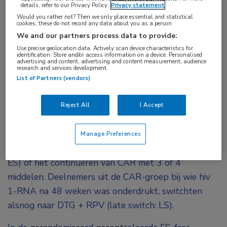
details, refer to our Privacy Policy.
Privacy statement
(RPV) ging in de SWORD-1- en SWORD-2-
Would you rather not? Then we only place essential and statistical
cookies, these do not record any data about you as a person
studies niet ten koste van de effectiviteit; maar
We and our partners process data to provide:
een belangrijke vraag is of minder dan drie
Use precise geolocation data. Actively scan device characteristics for
antiretrovirale middelen de kans op inflammatie
identification. Store and/or access information on a device. Personalised
advertising and content, advertising and content measurement, audience
of atherogenese verhogen. Een analyse van
research and services development.
List of Partners (vendors)
biomarkers heeft hiervoor geen aanwijzingen
gevonden.
Reject All
I Accept
In de SWORD-1- en SWORD-2-studies werden
1024 volwassenen met onderdrukt hiv 1-RNA 1:1
Manage Preferences
gerandomiseerd naar DTG + RPV (vroege switch:
ES) of het continueren van CAR met 3 of 4
middelen. Deelnemers uit de CAR-groep bij wie hiv
1-RNA na 48 weken was onderdrukt, switchten
alsnog naar DTG + RPV (late switch: LS).