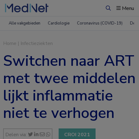
Menu
Zoeken
Alle vakgebieden
Cardiologie
Coronavirus (COVID-19)
Derm
Home
|
Infectieziekten
Switchen naar ART
met twee middelen
lijkt inflammatie
niet te verhogen
Delen via:
CROI 2021