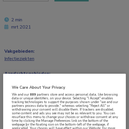
2 min
mrt 2021
Vakgebieden:
Infectieziekten
Aandachtsgebieden:
HIV
,
Virale infecties
We Care About Your Privacy
We and our
889
partners store and access personal data, like browsing
Tags:
data or unique identifiers, on your device. Selecting "I Accept" enables
tracking technologies to support the purposes shown under "we and our
antiretrovirale therapie
,
dolutegravir
,
inflammatie
,
rilpivirine
partners process data to provide," whereas selecting "Reject All" or
withdrawing your consent will disable them. If trackers are disabled,
some content and ads you see may not be as relevant to you. You can
resurface this menu to change your choices or withdraw consent at any
Switchen van ART met drie of vier middelen
time by clicking the Manage Preferences link on the bottom of the
webpage [or the floating icon on the bottom-left of the webpage, if
(CAR) naar alleen dolutegravir (DTG) + rilpivirine
applicable]. Your choices will have effect within our Website. For more