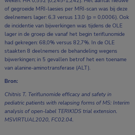
weken: HR 0,552 (0,245-1,242). Het aantal nieuwe
of gegroeide MRI-laesies per MRI-scan was bij deze
deelnemers lager: 6,3 versus 13,0 (p = 0,0006). Ook
de incidentie van bijwerkingen was tijdens de OLE
lager in de groep die vanaf het begin teriflunomide
had gekregen: 68,0% versus 82,7%. In de OLE
staakten 8 deelnemers de behandeling wegens
bijwerkingen; in 5 gevallen betrof het een toename
van alanine-aminotransferase (ALT).
Bron:
Chitnis T. Teriflunomide efficacy and safety in
pediatric patients with relapsing forms of MS: Interim
analysis of open-label TERIKIDS trial extension.
MSVIRTUAL2020, FC02.04.