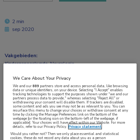
2 min
sep 2020
Vakgebieden:
Kindergeneeskunde
,
Neurologie
We Care About Your Privacy
Aandachtsgebieden:
We and our
889
partners store and access personal data, like browsing
Multipele Sclerose
data or unique identifiers, on your device. Selecting "I Accept" enables
tracking technologies to support the purposes shown under "we and our
partners process data to provide," whereas selecting "Reject All" or
withdrawing your consent will disable them. If trackers are disabled,
Tags:
some content and ads you see may not be as relevant to you. You can
resurface this menu to change your choices or withdraw consent at any
teriflunomide
time by clicking the Manage Preferences link on the bottom of the
webpage [or the floating icon on the bottom-left of the webpage, if
applicable]. Your choices will have effect within our Website. For more
details, refer to our Privacy Policy.
Privacy statement
Tijdens het virtuele ECTRIMS-congres is een
Would you rather not? Then we only place essential and statistical
cookies, these do not record any data about you as a person
interimanalyse gepresenteerd van de resultaten