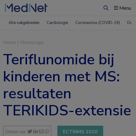
Menu
Zoeken
Alle vakgebieden
Cardiologie
Coronavirus (COVID-19)
Derm
Home
|
Neurologie
Teriflunomide bij
kinderen met MS:
resultaten
TERIKIDS-extensie
Delen via:
ECTRIMS 2020