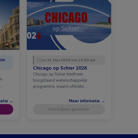
:00
zo 31 mei 2026 om 18:00 uur
Chicago op Schier 2026
Chicago op Schier biedt een
en
hoogstaand wetenschappelijk
…
programma, waarin officiële …
matie →
Meer informatie →
Inschrijven gesloten