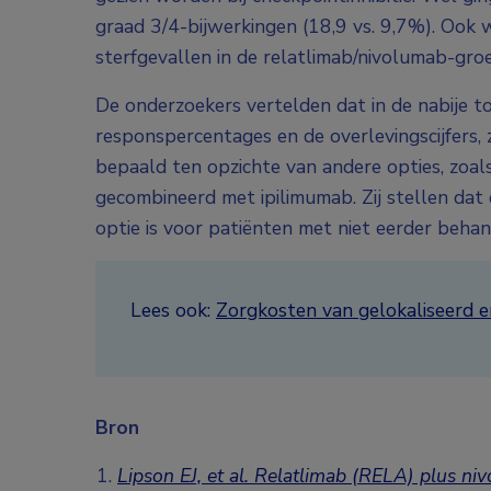
graad 3/4-bijwerkingen (18,9 vs. 9,7%). Ook
sterfgevallen in de relatlimab/nivolumab-groep
De onderzoekers vertelden dat in de nabije 
responspercentages en de overlevingscijfers
bepaald ten opzichte van andere opties, zoa
gecombineerd met ipilimumab. Zij stellen da
optie is voor patiënten met niet eerder beh
Lees ook:
Zorgkosten van gelokaliseerd 
Bron
Lipson EJ, et al. Relatlimab (RELA) plus ni