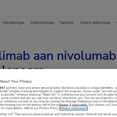
Dermatologie
Endocrinologie
Farmacie
Gastro-enterologie
limab aan nivolumab
melanoom
About Your Privacy
887
partners store and access personal data, like browsing data or unique identifiers, o
 Accept" enables tracking technologies to support the purposes shown under "we and our
 to provide," whereas selecting "Reject All" or withdrawing your consent will disable th
, some content and ads you see may not be as relevant to you. You can resurface this
 or withdraw consent at any time by clicking the Manage Preferences link on the bottom
the floating icon on the bottom-left of the webpage, if applicable]. Your choices will hav
For more details, refer to our Privacy Policy.
Privacy statement
e nieuwe immuuncheckpointremmer relatlimab en
ther not? Then we only place essential and statistical cookies, these do not record an