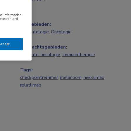
ess information
research and
Vakgebieden:
Dermatologie
,
Oncologie
Accept
Aandachtsgebieden:
Dermato-oncologie
,
Immuuntherapie
Tags:
checkpointremmer
,
melanoom
,
nivolumab
,
relatlimab