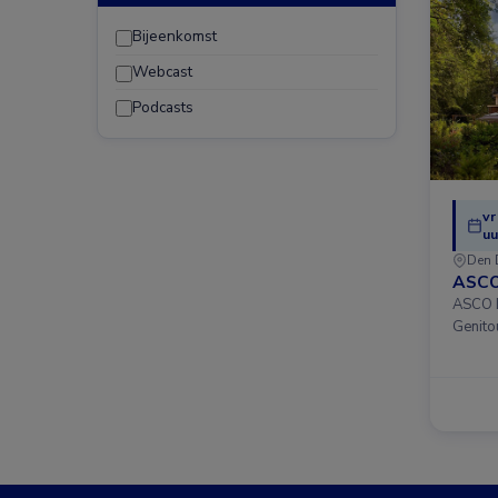
Bijeenkomst
Webcast
Podcasts
vr
uu
Den 
ASCO
ASCO D
Genito