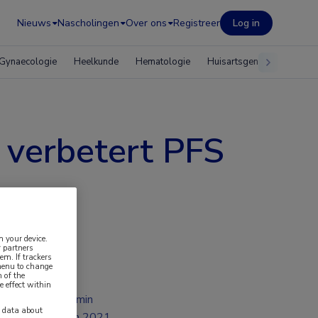
Nieuws
Nascholingen
Over ons
Registreer
Log in
Gynaecologie
Heelkunde
Hematologie
Huisartsgeneeskunde
 verbetert PFS
n your device.
 partners
em. If trackers
 menu to change
 of the
e effect within
2 min
y data about
jun 2021