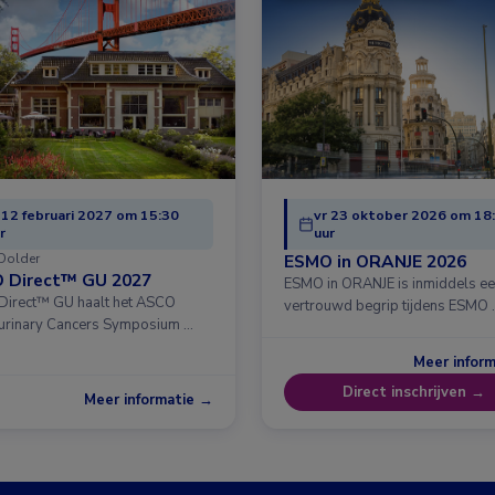
 12 februari 2027 om 15:30
vr 23 oktober 2026 om 18
r
uur
Dolder
ESMO in ORANJE 2026
 Direct™ GU 2027
ESMO in ORANJE is inmiddels e
irect™ GU haalt het ASCO
vertrouwd begrip tijdens ESMO 
urinary Cancers Symposium …
Meer infor
Direct inschrijven →
Meer informatie →