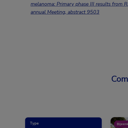
melanoma: Primary phase III results fro
annual Meeting, abstract 9503
Com
Type
Bijeen