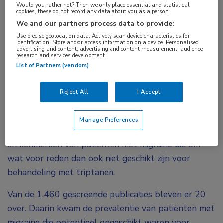
Would you rather not? Then we only place essential and statistical
triptanen frequent voorgeschreven aan patiënten
cookies, these do not record any data about you as a person
met duidelijke contra-indicaties. Verder
We and our partners process data to provide:
Use precise geolocation data. Actively scan device characteristics for
onderzoek moet de relatieve frequentie van
identification. Store and/or access information on a device. Personalised
advertising and content, advertising and content measurement, audience
ongeschiktheid voor triptanengebruik bepalen.
research and services development.
List of Partners (vendors)
Ofschoon triptanen veelvuldig worden ingezet bij de
acute behandeling van migraine, leiden ze bij
Reject All
I Accept
sommige patiënten tot klinische problemen. Een
systematische review identificeerde en evalueerde
Manage Preferences
het gepubliceerde bewijs over incidentie, frequentie
en kenmerken van patiënten met migraine die om
wat voor reden dan ook niet geschikt zijn voor
behandeling met triptanen.
Van de 1.460 gescreende publicaties bleven er 20
over. Daarin kwam de prevalentie van patiënten met
migraine die potentieel ongeschikt waren voor