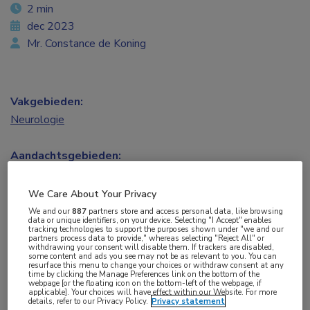
2 min
dec 2023
Mr. Constance de Koning
Vakgebieden:
Neurologie
Aandachtsgebieden:
Hoofdpijn
We Care About Your Privacy
Tags:
We and our
887
partners store and access personal data, like browsing
data or unique identifiers, on your device. Selecting "I Accept" enables
migraine
,
triptanen
tracking technologies to support the purposes shown under "we and our
partners process data to provide," whereas selecting "Reject All" or
withdrawing your consent will disable them. If trackers are disabled,
some content and ads you see may not be as relevant to you. You can
Er blijkt een aanzienlijke patiëntenpopulatie te
resurface this menu to change your choices or withdraw consent at any
time by clicking the Manage Preferences link on the bottom of the
webpage [or the floating icon on the bottom-left of the webpage, if
zijn die ondanks aanhoudende migraine geen
applicable]. Your choices will have effect within our Website. For more
details, refer to our Privacy Policy.
Privacy statement
triptanen kan of wil blijven gebruiken. Zo worden