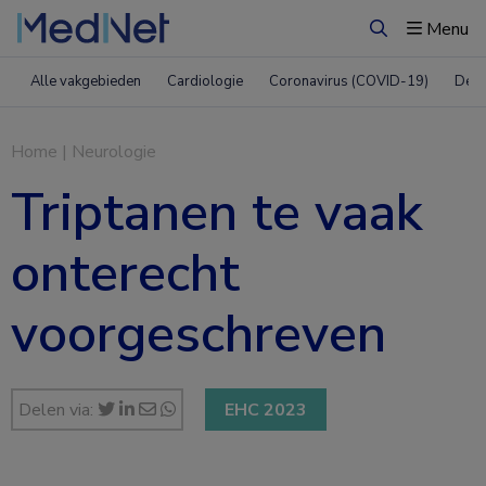
Menu
Zoeken
Alle vakgebieden
Cardiologie
Coronavirus (COVID-19)
Derm
Home
|
Neurologie
Triptanen te vaak
onterecht
voorgeschreven
Delen via:
EHC 2023