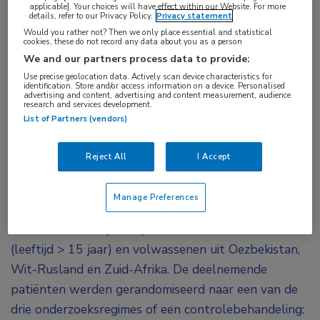
applicable]. Your choices will have effect within our Website. For more
bedaquiline
,
linezolid
,
pretomanid
,
rifampicine
details, refer to our Privacy Policy.
Privacy statement
Would you rather not? Then we only place essential and statistical
cookies, these do not record any data about you as a person
Verschillende orale regimes met een backbone
We and our partners process data to provide:
van bedaquiline, pretomanid en linezolid met een
Use precise geolocation data. Actively scan device characteristics for
identification. Store and/or access information on a device. Personalised
advertising and content, advertising and content measurement, audience
aflopende dosering zijn na een behandelduur van
research and services development.
24 weken zowel veilig als effectief bevonden
List of Partners (vendors)
voor de behandeling van patiënten met
rifampicine-resistente tuberculose. Dit is naar
Reject All
I Accept
voren gekomen uit de open-label fase II/III-studie
TB-PRACTECAL.
Manage Preferences
In dit onderzoek participeerden 552 adolescenten
(leeftijd > 15 jaar) en volwassenen uit Oezbekistan,
Wit-Rusland en Zuid-Afrika. De deelnemende
patiënten werden gerandomiseerd naar een ​​van de
drie onderzoeksregimes of een controlebehandeling: