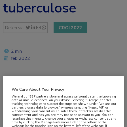
tuberculose
Delen via:
CROI 2022
2 min
feb 2022
Vakgebieden:
Infectieziekten
,
Longziekten
We Care About Your Privacy
We and our
887
partners store and access personal data, like browsing
data or unique identifiers, on your device. Selecting "I Accept" enables
Aandachtsgebieden:
tracking technologies to support the purposes shown under "we and our
partners process data to provide," whereas selecting "Reject All" or
Antibioticaresistentie
,
Bacteriële infecties
,
Tuberculose
withdrawing your consent will disable them. If trackers are disabled,
some content and ads you see may not be as relevant to you. You can
resurface this menu to change your choices or withdraw consent at any
time by clicking the Manage Preferences link on the bottom of the
Tags:
webpage [or the floating icon on the bottom-left of the webpage, if