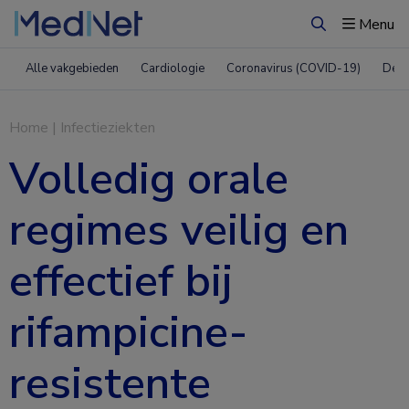
Menu
Zoeken
Alle vakgebieden
Cardiologie
Coronavirus (COVID-19)
Derm
Home
|
Infectieziekten
Volledig orale
regimes veilig en
effectief bij
rifampicine-
resistente