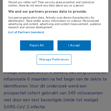
Would you rather not? Then we only place essential and statistical
long COVID blijken te hebben ontwikkeld, is er
cookies, these do not record any data about you as a person
We and our partners process data to provide:
een associatie met verhoogde cardiopulmonale
Use precise geolocation data. Actively scan device characteristics for
resuscitatiewaarden. Een verhoogd IL-1β – een
identification. Store and/or access information on a device. Personalised
advertising and content, advertising and content measurement, audience
marker voor inflammatie – binnen 4 weken na de
research and services development.
List of Partners (vendors)
infectie is mogelijk een vroege voorspeller van
long COVID na 6 maanden.
Reject All
I Accept
In een Nederlandse studie zijn cytokinenpatronen bij
volwassenen met COVID-19 in vergelijking met
Manage Preferences
gezonde mensen onderzocht en is getracht om
vroege voorspellers (< 4 weken) van long COVID en
inflammatie 6 maanden na het begin van de ziekte te
identificeren. Voor dit onderzoek werd een
prospectief cohort gebruikt van 349 volwassenen
met door een test bevestigde (milde tot matige)
SARS-CoV-2-infectie.