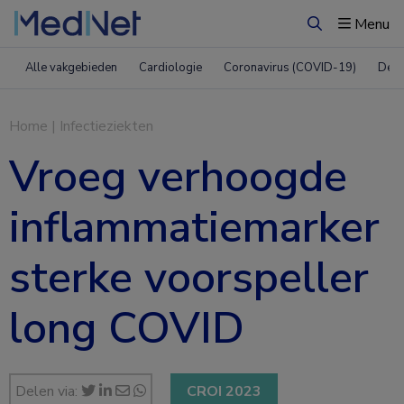
Menu
Zoeken
Alle vakgebieden
Cardiologie
Coronavirus (COVID-19)
Derm
Home
|
Infectieziekten
Vroeg verhoogde
inflammatiemarker
sterke voorspeller
long COVID
Delen via:
CROI 2023