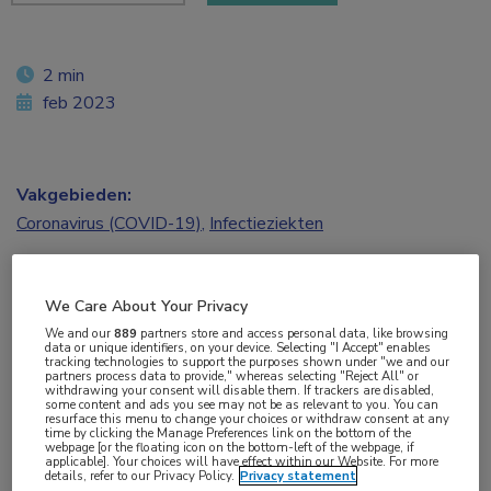
2 min
feb 2023
Vakgebieden:
Coronavirus (COVID-19)
,
Infectieziekten
Aandachtsgebieden:
We Care About Your Privacy
Virale infecties
We and our
889
partners store and access personal data, like browsing
data or unique identifiers, on your device. Selecting "I Accept" enables
tracking technologies to support the purposes shown under "we and our
Tags:
partners process data to provide," whereas selecting "Reject All" or
withdrawing your consent will disable them. If trackers are disabled,
coronavirus
,
COVID-19
,
CRP
,
IL-1
,
long COVID
,
SARS-CoV-
some content and ads you see may not be as relevant to you. You can
resurface this menu to change your choices or withdraw consent at any
2
time by clicking the Manage Preferences link on the bottom of the
webpage [or the floating icon on the bottom-left of the webpage, if
applicable]. Your choices will have effect within our Website. For more
details, refer to our Privacy Policy.
Privacy statement
Bij mensen die 6 maanden na een corona-infectie