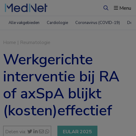
Menu
Zoeken
Alle vakgebieden
Cardiologie
Coronavirus (COVID-19)
Derm
Home
|
Reumatologie
Werkgerichte
interventie bij RA
of axSpA blijkt
(kosten)effectief
Delen via:
EULAR 2025