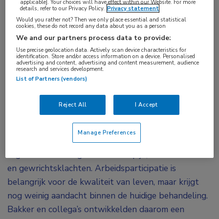
applicable]. Your choices will have effect within our Website. For more
Een werkgerichte interventie begeleid door een
details, refer to our Privacy Policy.
Privacy statement
Would you rather not? Then we only place essential and statistical
fysiotherapeut leidde bij mensen met RA of
cookies, these do not record any data about you as a person
axSpA en een verminderd arbeidsvermogen niet
We and our partners process data to provide:
tot betere werkgerelateerde uitkomsten dan
Use precise geolocation data. Actively scan device characteristics for
identification. Store and/or access information on a device. Personalised
advertising and content, advertising and content measurement, audience
standaardzorg. De interventie leek wél superieur
research and services development.
te zijn wat betreft QALY’s en kostenbesparing,
List of Partners (vendors)
aldus Nienke Bakker (LUMC), die een award won
voor haar abstract.
Reject All
I Accept
Mensen met reumatoïde artritis (RA) of axiale
Manage Preferences
spondyloartritis (axSpA) lopen in hun werk vaak
tegen belemmeringen aan zoals pijn, vermoeidheid
en gewrichtsklachten. Arbeidsparticipatie is
belangrijk voor de kwaliteit van leven, maar krijgt
nog weinig aandacht binnen de huidige behandeling.
Bakker en collega’s ontwikkelden daarom een