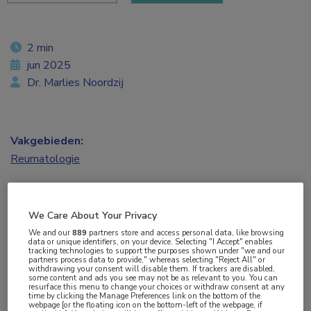
2 min
jun 2025
Dr. Marlies Noordzij
Vakgebieden:
Reumatologie
Aandachtsgebieden:
Reumatoïde artritis
,
Spondyloartritis
We Care About Your Privacy
We and our
889
partners store and access personal data, like browsing
data or unique identifiers, on your device. Selecting "I Accept" enables
Tags:
tracking technologies to support the purposes shown under "we and our
partners process data to provide," whereas selecting "Reject All" or
axSpA
,
fysieke activiteit
,
fysiotherapie
,
kosteneffectiviteit
,
withdrawing your consent will disable them. If trackers are disabled,
some content and ads you see may not be as relevant to you. You can
werkvermogen
resurface this menu to change your choices or withdraw consent at any
time by clicking the Manage Preferences link on the bottom of the
webpage [or the floating icon on the bottom-left of the webpage, if