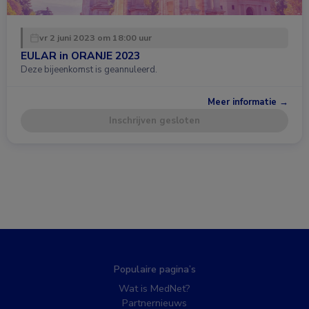
vr 2 juni 2023 om 18:00 uur
EULAR in ORANJE 2023
Deze bijeenkomst is geannuleerd.
Meer informatie →
Inschrijven gesloten
Populaire pagina’s
Wat is MedNet?
Partnernieuws