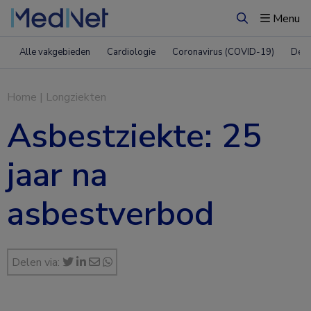
Menu
Zoeken
Alle vakgebieden
Cardiologie
Coronavirus (COVID-19)
Derm
Home
|
Longziekten
Asbestziekte: 25
jaar na
asbestverbod
Delen via: