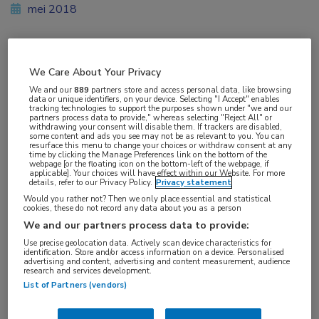
mei 2018
Vakgebieden:
We Care About Your Privacy
Longziekten
We and our
889
partners store and access personal data, like browsing
data or unique identifiers, on your device. Selecting "I Accept" enables
tracking technologies to support the purposes shown under "we and our
partners process data to provide," whereas selecting "Reject All" or
withdrawing your consent will disable them. If trackers are disabled,
some content and ads you see may not be as relevant to you. You can
resurface this menu to change your choices or withdraw consent at any
time by clicking the Manage Preferences link on the bottom of the
Tags:
webpage [or the floating icon on the bottom-left of the webpage, if
applicable]. Your choices will have effect within our Website. For more
asbest
details, refer to our Privacy Policy.
Privacy statement
Would you rather not? Then we only place essential and statistical
cookies, these do not record any data about you as a person
We and our partners process data to provide:
Use precise geolocation data. Actively scan device characteristics for
identification. Store and/or access information on a device. Personalised
advertising and content, advertising and content measurement, audience
Log hier in om volledige
research and services development.
toegang te krijgen.
List of Partners (vendors)