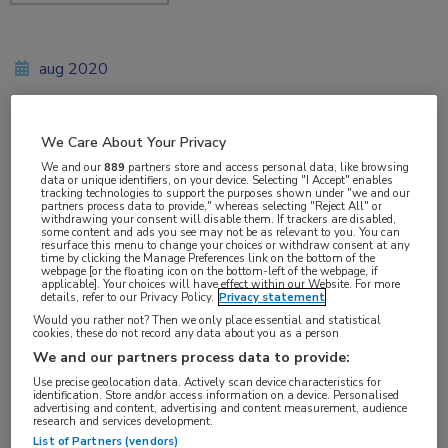
aug 2020
We Care About Your Privacy
Vakgebieden:
We and our
889
partners store and access personal data, like browsing
Huisartsgeneeskunde
,
Infectieziekten
data or unique identifiers, on your device. Selecting "I Accept" enables
tracking technologies to support the purposes shown under "we and our
partners process data to provide," whereas selecting "Reject All" or
withdrawing your consent will disable them. If trackers are disabled,
Aandachtsgebieden:
some content and ads you see may not be as relevant to you. You can
resurface this menu to change your choices or withdraw consent at any
Virale infecties
time by clicking the Manage Preferences link on the bottom of the
webpage [or the floating icon on the bottom-left of the webpage, if
applicable]. Your choices will have effect within our Website. For more
details, refer to our Privacy Policy.
Privacy statement
Tags:
Would you rather not? Then we only place essential and statistical
baloxavir
,
influenza
cookies, these do not record any data about you as a person
We and our partners process data to provide:
Use precise geolocation data. Actively scan device characteristics for
Een enkele dosis baloxavir marboxil lijkt effectief
identification. Store and/or access information on a device. Personalised
advertising and content, advertising and content measurement, audience
als profylaxe bij familieleden van patiënten met
research and services development.
List of Partners (vendors)