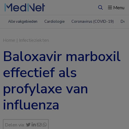
Menu
Zoeken
Alle vakgebieden
Cardiologie
Coronavirus (COVID-19)
Derm
Home
|
Infectieziekten
Baloxavir marboxil
effectief als
profylaxe van
influenza
Delen via: