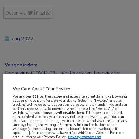
Delen via:
aug 2022
Vakgebieden:
Coronavirus (COVID-19)
,
Infectieziekten
,
Longziekten
We Care About Your Privacy
We and our
889
partners store and access personal data, like browsing
data or unique identifiers, on your device. Selecting "I Accept" enables
Tags:
tracking technologies to support the purposes shown under "we and our
partners process data to provide," whereas selecting "Reject All" or
baricitinib
,
beademing
,
COVID-19
,
extracorporele
withdrawing your consent will disable them. If trackers are disabled,
some content and ads you see may not be as relevant to you. You can
membraanoxygenatie
,
SARS-CoV-2
resurface this menu to change your choices or withdraw consent at any
time by clicking the Manage Preferences link on the bottom of the
webpage [or the floating icon on the bottom-left of the webpage, if
applicable]. Your choices will have effect within our Website. For more
details, refer to our Privacy Policy.
Privacy statement