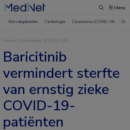
Menu
Zoeken
Alle vakgebieden
Cardiologie
Coronavirus (COVID-19)
Derm
Home
|
Coronavirus (COVID-19)
Baricitinib
vermindert sterfte
van ernstig zieke
COVID-19-
patiënten