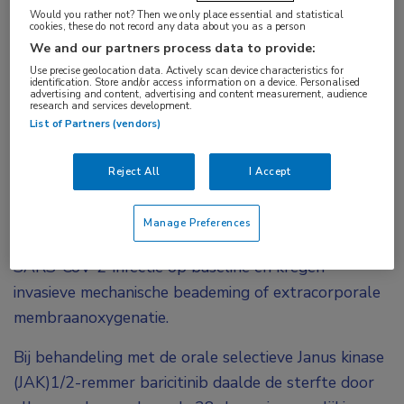
Bij ernstig zieke opgenomen COVID-19-patiënten
Would you rather not? Then we only place essential and statistical
die invasieve mechanische beademing of
cookies, these do not record any data about you as a person
We and our partners process data to provide:
extracorporale membraanoxygenatie kregen,
Use precise geolocation data. Actively scan device characteristics for
verminderde de behandeling met baricitinib de
identification. Store and/or access information on a device. Personalised
advertising and content, advertising and content measurement, audience
sterfte. Dit is gevonden in een verkennende
research and services development.
analyse van de COV-BARRIER-studie.
List of Partners (vendors)
De fase III-studie COV-BARRIER is uitgevoerd in
Reject All
I Accept
Argentinië, Brazilië, Mexico en de Verenigde Staten.
De 101 deelnemers waren in het ziekenhuis
Manage Preferences
opgenomen en hadden een laboratorium-bevestigde
SARS-CoV-2-infectie op baseline en kregen
invasieve mechanische beademing of extracorporale
membraanoxygenatie.
Bij behandeling met de orale selectieve Janus kinase
(JAK)1/2-remmer baricitinib daalde de sterfte door