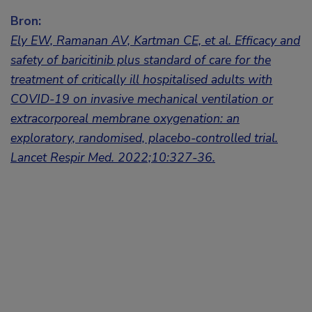
Bron:
Ely EW, Ramanan AV, Kartman CE, et al. Efficacy and
safety of baricitinib plus standard of care for the
treatment of critically ill hospitalised adults with
COVID-19 on invasive mechanical ventilation or
extracorporeal membrane oxygenation: an
exploratory, randomised, placebo-controlled trial.
Lancet Respir Med. 2022;10:327-36.