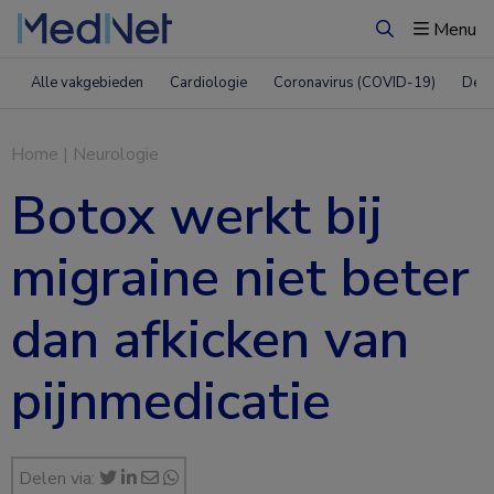
Menu
Zoeken
Alle vakgebieden
Cardiologie
Coronavirus (COVID-19)
Derm
Home
|
Neurologie
Botox werkt bij
migraine niet beter
dan afkicken van
pijnmedicatie
Delen via: