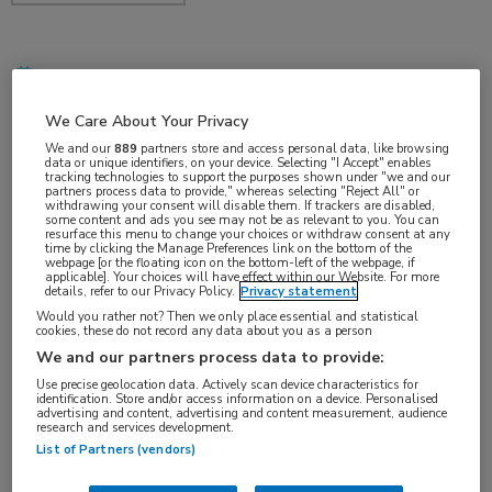
apr 2019
We Care About Your Privacy
We and our
889
partners store and access personal data, like browsing
data or unique identifiers, on your device. Selecting "I Accept" enables
Vakgebieden:
tracking technologies to support the purposes shown under "we and our
partners process data to provide," whereas selecting "Reject All" or
Neurologie
withdrawing your consent will disable them. If trackers are disabled,
some content and ads you see may not be as relevant to you. You can
resurface this menu to change your choices or withdraw consent at any
time by clicking the Manage Preferences link on the bottom of the
Aandachtsgebieden:
webpage [or the floating icon on the bottom-left of the webpage, if
applicable]. Your choices will have effect within our Website. For more
Hoofdpijn
details, refer to our Privacy Policy.
Privacy statement
Would you rather not? Then we only place essential and statistical
cookies, these do not record any data about you as a person
Tags:
We and our partners process data to provide:
botulinetoxine
,
migraine
Use precise geolocation data. Actively scan device characteristics for
identification. Store and/or access information on a device. Personalised
advertising and content, advertising and content measurement, audience
research and services development.
List of Partners (vendors)