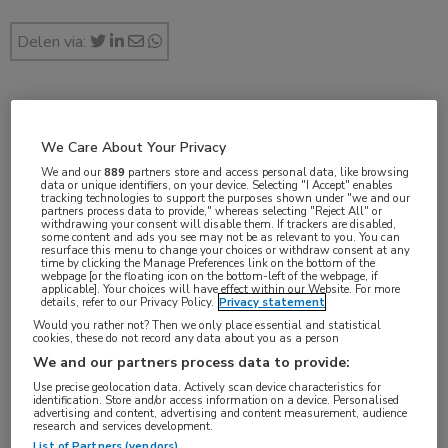
Delen via:
feb 2020
We Care About Your Privacy
We and our
889
partners store and access personal data, like browsing
data or unique identifiers, on your device. Selecting "I Accept" enables
tracking technologies to support the purposes shown under "we and our
Vakgebieden:
partners process data to provide," whereas selecting "Reject All" or
withdrawing your consent will disable them. If trackers are disabled,
Infectieziekten
,
Longziekten
some content and ads you see may not be as relevant to you. You can
resurface this menu to change your choices or withdraw consent at any
time by clicking the Manage Preferences link on the bottom of the
webpage [or the floating icon on the bottom-left of the webpage, if
Aandachtsgebieden:
applicable]. Your choices will have effect within our Website. For more
details, refer to our Privacy Policy.
Privacy statement
Bacteriële infecties
,
Pneumonie
Would you rather not? Then we only place essential and statistical
cookies, these do not record any data about you as a person
We and our partners process data to provide:
Tags:
Use precise geolocation data. Actively scan device characteristics for
ceftolozaan-tazobactam
,
meropenem
identification. Store and/or access information on a device. Personalised
advertising and content, advertising and content measurement, audience
research and services development.
List of Partners (vendors)