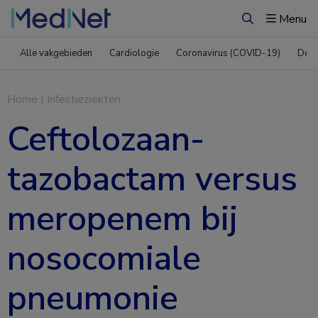
Menu
Zoeken
Alle vakgebieden
Cardiologie
Coronavirus (COVID-19)
Derm
Home
|
Infectieziekten
Ceftolozaan-
tazobactam versus
meropenem bij
nosocomiale
pneumonie