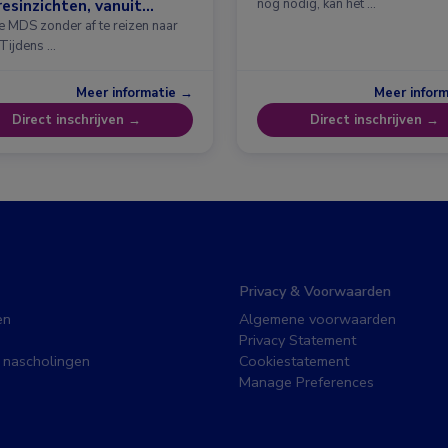
esinzichten, vanuit
nog nodig, kan het …
erdam
e MDS zonder af te reizen naar
 Tijdens …
Meer informatie →
Meer infor
Direct inschrijven →
Direct inschrijven →
Privacy & Voorwaarden
en
Algemene voorwaarden
Privacy Statement
 nascholingen
Cookiestatement
Manage Preferences