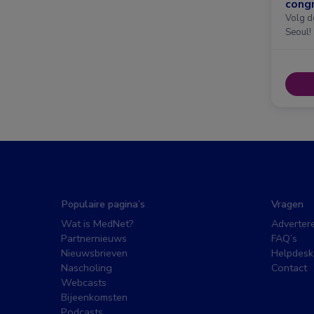
congr
Amst
Volg d
Seoul!
Populaire pagina’s
Vragen
Wat is MedNet?
Adverter
Partnernieuws
FAQ’s
Nieuwsbrieven
Helpdesk
Nascholing
Contact
Webcasts
Bijeenkomsten
Podcasts