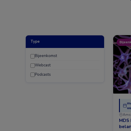
Type
Bijeen
Bijeenkomst
Webcast
Podcasts
ma
uu
Ams
MDS 
belan