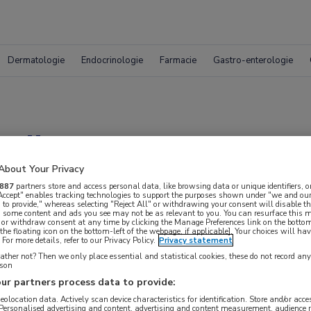
Dermatologie
Endocrinologie
Farmacie
Gastro-enterologie
zijn nog geen game
About Your Privacy
887
partners store and access personal data, like browsing data or unique identifiers, o
 Accept" enables tracking technologies to support the purposes shown under "we and our
 to provide," whereas selecting "Reject All" or withdrawing your consent will disable th
, some content and ads you see may not be as relevant to you. You can resurface this
 or withdraw consent at any time by clicking the Manage Preferences link on the bottom
the floating icon on the bottom-left of the webpage, if applicable]. Your choices will hav
For more details, refer to our Privacy Policy.
Privacy statement
ther not? Then we only place essential and statistical cookies, these do not record an
rson
ur partners process data to provide:
 krijgen.
geolocation data. Actively scan device characteristics for identification. Store and/or acc
 Personalised advertising and content, advertising and content measurement, audience 