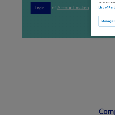
services dev
of
Account maken
Login
List of Par
Manage P
Comp