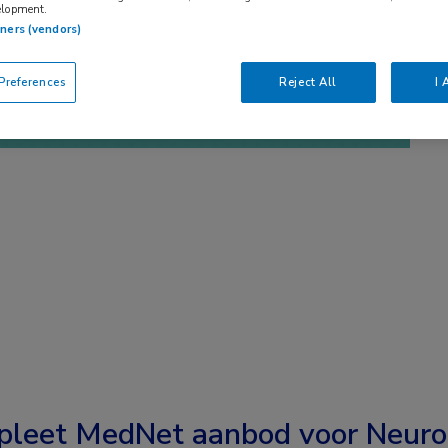
elopment.
tners (vendors)
references
Reject All
I 
leet MedNet aanbod voor
Neuro