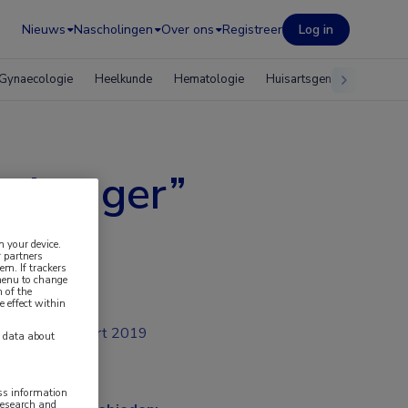
Nieuws
Nascholingen
Over ons
Registreer
Log in
Gynaecologie
Heelkunde
Hematologie
Huisartsgeneeskunde
-changer”
n your device.
 partners
em. If trackers
 menu to change
 of the
e effect within
mrt 2019
y data about
ess information
research and