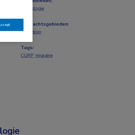
Vakgebieden:
Neurologie
Aandachtsgebieden:
Accept
Hoofdpijn
Tags:
CGRP
,
migraine
logie