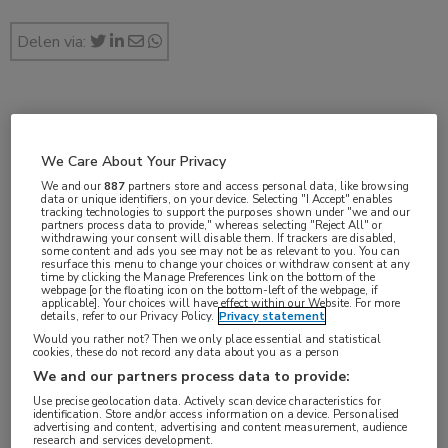
Delen via:
dec 2019
We Care About Your Privacy
We and our
887
partners store and access personal data, like browsing
data or unique identifiers, on your device. Selecting "I Accept" enables
Vakgebieden:
tracking technologies to support the purposes shown under "we and our
partners process data to provide," whereas selecting "Reject All" or
Gastro-enterologie
,
Oncologie
withdrawing your consent will disable them. If trackers are disabled,
some content and ads you see may not be as relevant to you. You can
resurface this menu to change your choices or withdraw consent at any
time by clicking the Manage Preferences link on the bottom of the
Aandachtsgebieden:
webpage [or the floating icon on the bottom-left of the webpage, if
applicable]. Your choices will have effect within our Website. For more
Maag-darm-leveroncologie
details, refer to our Privacy Policy.
Privacy statement
Would you rather not? Then we only place essential and statistical
cookies, these do not record any data about you as a person
Tags:
We and our partners process data to provide:
antracycline
,
fluoropyrimidine
,
maagkanker
,
oxaliplatine
,
Use precise geolocation data. Actively scan device characteristics for
slokdarmkanker
identification. Store and/or access information on a device. Personalised
advertising and content, advertising and content measurement, audience
research and services development.