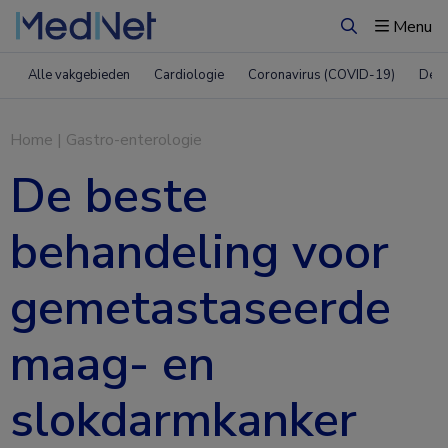
Menu
Zoeken
Alle vakgebieden
Cardiologie
Coronavirus (COVID-19)
Derm
Home
|
Gastro-enterologie
De beste
behandeling voor
gemetastaseerde
maag- en
slokdarmkanker