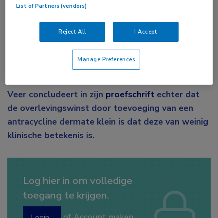
List of Partners (vendors)
Volgens de huidige richtlijnen moet
gemetastaseerde maag- en slokdarmkanker
Reject All
I Accept
worden behandeld met een combinatie van drie
middelen: een fluoropyrimidine, een
Manage Preferences
platinumderivaat en, indien de conditie van de
patiënt dat toelaat, een antracycline. Emil ter
Veer concludeert in zijn
proefschrift
echter dat
de overlevingswinst door toevoeging van een
antracycline dermate klein is dat deze van weinig
klinische betekenis is.
Log hier in om volledige
toegang te krijgen.
of
Account maken
Login