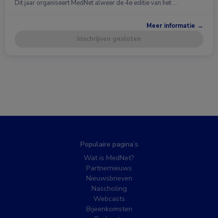
Dit jaar organiseert MedNet alweer de 4e editie van het …
Meer informatie →
Inschrijven gesloten
Populaire pagina’s
Wat is MedNet?
Partnernieuws
Nieuwsbrieven
Nascholing
Webcasts
Bijeenkomsten