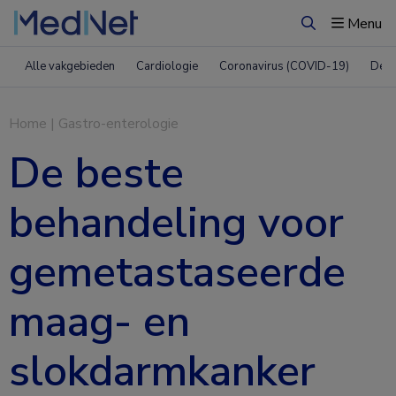
Menu
Zoeken
Alle vakgebieden
Cardiologie
Coronavirus (COVID-19)
Derm
Home
|
Gastro-enterologie
De beste
behandeling voor
gemetastaseerde
maag- en
slokdarmkanker