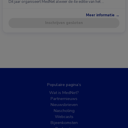
Dit jaar organiseert MedNet alweer de 4e editie van het …
Meer informatie →
Inschrijven gesloten
Populaire pagina’s
Wat is MedNet?
Partnernieuws
Nieuwsbrieven
Nascholing
Webcasts
Bijeenkomsten