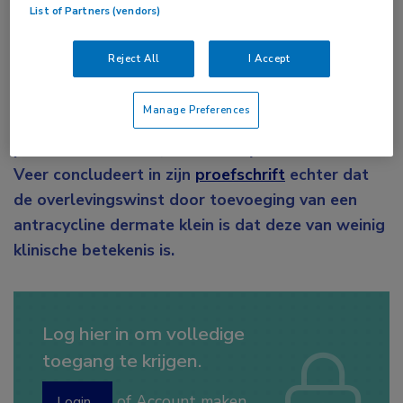
List of Partners (vendors)
Volgens de huidige richtlijnen moet
gemetastaseerde maag- en slokdarmkanker
Reject All
I Accept
worden behandeld met een combinatie van drie
middelen: een fluoropyrimidine, een
Manage Preferences
platinumderivaat en, indien de conditie van de
patiënt dat toelaat, een antracycline. Emil ter
Veer concludeert in zijn
proefschrift
echter dat
de overlevingswinst door toevoeging van een
antracycline dermate klein is dat deze van weinig
klinische betekenis is.
Log hier in om volledige
toegang te krijgen.
of
Account maken
Login