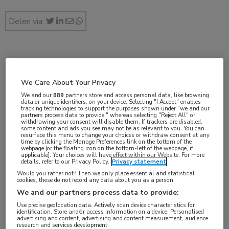
Delen via:
dec 2019
We Care About Your Privacy
We and our
889
partners store and access personal data, like browsing
data or unique identifiers, on your device. Selecting "I Accept" enables
Vakgebieden:
tracking technologies to support the purposes shown under "we and our
partners process data to provide," whereas selecting "Reject All" or
Gastro-enterologie
,
Oncologie
withdrawing your consent will disable them. If trackers are disabled,
some content and ads you see may not be as relevant to you. You can
resurface this menu to change your choices or withdraw consent at any
time by clicking the Manage Preferences link on the bottom of the
Aandachtsgebieden:
webpage [or the floating icon on the bottom-left of the webpage, if
applicable]. Your choices will have effect within our Website. For more
Maag-darm-leveroncologie
details, refer to our Privacy Policy.
Privacy statement
Would you rather not? Then we only place essential and statistical
cookies, these do not record any data about you as a person
Tags:
We and our partners process data to provide:
antracycline
,
fluoropyrimidine
,
maagkanker
,
oxaliplatine
,
Use precise geolocation data. Actively scan device characteristics for
slokdarmkanker
identification. Store and/or access information on a device. Personalised
advertising and content, advertising and content measurement, audience
research and services development.