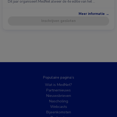
Dit jaar organiseert MedNet alweer de 4e editie van het …
Meer informatie →
Inschrijven gesloten
Populaire pagina’s
Wat is MedNet?
Partnernieuws
Nieuwsbrieven
Nascholing
Webcasts
Bijeenkomsten