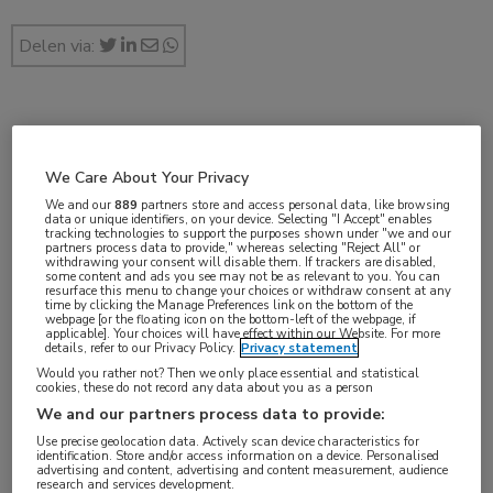
Delen via:
dec 2019
We Care About Your Privacy
We and our
889
partners store and access personal data, like browsing
data or unique identifiers, on your device. Selecting "I Accept" enables
Vakgebieden:
tracking technologies to support the purposes shown under "we and our
partners process data to provide," whereas selecting "Reject All" or
Gastro-enterologie
,
Oncologie
withdrawing your consent will disable them. If trackers are disabled,
some content and ads you see may not be as relevant to you. You can
resurface this menu to change your choices or withdraw consent at any
time by clicking the Manage Preferences link on the bottom of the
Aandachtsgebieden:
webpage [or the floating icon on the bottom-left of the webpage, if
applicable]. Your choices will have effect within our Website. For more
Maag-darm-leveroncologie
details, refer to our Privacy Policy.
Privacy statement
Would you rather not? Then we only place essential and statistical
cookies, these do not record any data about you as a person
Tags:
We and our partners process data to provide:
antracycline
,
fluoropyrimidine
,
maagkanker
,
oxaliplatine
,
Use precise geolocation data. Actively scan device characteristics for
slokdarmkanker
identification. Store and/or access information on a device. Personalised
advertising and content, advertising and content measurement, audience
research and services development.