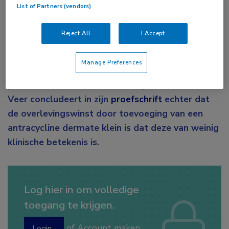
List of Partners (vendors)
Volgens de huidige richtlijnen moet
gemetastaseerde maag- en slokdarmkanker
Reject All
I Accept
worden behandeld met een combinatie van drie
middelen: een fluoropyrimidine, een
Manage Preferences
platinumderivaat en, indien de conditie van de
patiënt dat toelaat, een antracycline. Emil ter
Veer concludeert in zijn
proefschrift
echter dat
de overlevingswinst door toevoeging van een
antracycline dermate klein is dat deze van weinig
klinische betekenis is.
Log hier in om volledige
toegang te krijgen.
of
Account maken
Login