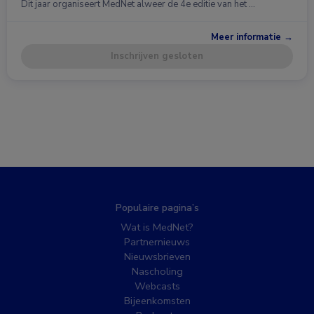
Dit jaar organiseert MedNet alweer de 4e editie van het …
Meer informatie →
Inschrijven gesloten
Populaire pagina’s
Wat is MedNet?
Partnernieuws
Nieuwsbrieven
Nascholing
Webcasts
Bijeenkomsten