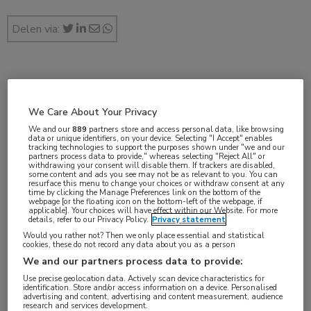
Delen via:
dec 2019
We Care About Your Privacy
We and our
889
partners store and access personal data, like browsing
data or unique identifiers, on your device. Selecting "I Accept" enables
Vakgebieden:
tracking technologies to support the purposes shown under "we and our
partners process data to provide," whereas selecting "Reject All" or
Gastro-enterologie
,
Oncologie
withdrawing your consent will disable them. If trackers are disabled,
some content and ads you see may not be as relevant to you. You can
resurface this menu to change your choices or withdraw consent at any
time by clicking the Manage Preferences link on the bottom of the
Aandachtsgebieden:
webpage [or the floating icon on the bottom-left of the webpage, if
applicable]. Your choices will have effect within our Website. For more
Maag-darm-leveroncologie
details, refer to our Privacy Policy.
Privacy statement
Would you rather not? Then we only place essential and statistical
cookies, these do not record any data about you as a person
Tags:
We and our partners process data to provide:
antracycline
,
fluoropyrimidine
,
maagkanker
,
oxaliplatine
,
Use precise geolocation data. Actively scan device characteristics for
slokdarmkanker
identification. Store and/or access information on a device. Personalised
advertising and content, advertising and content measurement, audience
research and services development.