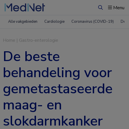
Menu
Zoeken
Alle vakgebieden
Cardiologie
Coronavirus (COVID-19)
Derm
Home
|
Gastro-enterologie
De beste
behandeling voor
gemetastaseerde
maag- en
slokdarmkanker