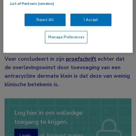
List of Partners (vendors)
Volgens de huidige richtlijnen moet
gemetastaseerde maag- en slokdarmkanker
Reject All
I Accept
worden behandeld met een combinatie van drie
middelen: een fluoropyrimidine, een
Manage Preferences
platinumderivaat en, indien de conditie van de
patiënt dat toelaat, een antracycline. Emil ter
Veer concludeert in zijn
proefschrift
echter dat
de overlevingswinst door toevoeging van een
antracycline dermate klein is dat deze van weinig
klinische betekenis is.
Log hier in om volledige
toegang te krijgen.
of
Account maken
Login