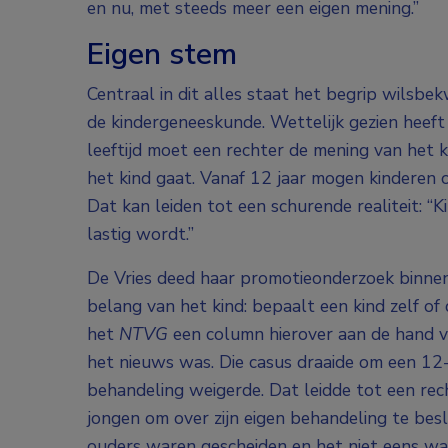
en nu, met steeds meer een eigen mening.”
Eigen stem
Centraal in dit alles staat het begrip wilsbe
de kindergeneeskunde. Wettelijk gezien heeft e
leeftijd moet een rechter de mening van het 
het kind gaat. Vanaf 12 jaar mogen kinderen 
Dat kan leiden tot een schurende realiteit: “
lastig wordt.”
De Vries deed haar promotieonderzoek binnen
belang van het kind: bepaalt een kind zelf of
het
NTVG
een column hierover aan de hand va
het nieuws was. Die casus draaide om een 12-
behandeling weigerde. Dat leidde tot een re
jongen om over zijn eigen behandeling te bes
ouders waren gescheiden en het niet eens wa