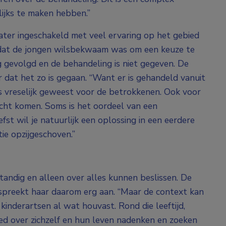
ijks te maken hebben.”
hiater ingeschakeld met veel ervaring op het gebied
dat de jongen wilsbekwaam was om een keuze te
 gevolgd en de behandeling is niet gegeven. De
r dat het zo is gegaan. “Want er is gehandeld vanuit
s vreselijk geweest voor de betrokkenen. Ook voor
recht komen. Soms is het oordeel van een
efst wil je natuurlijk een oplossing in een eerdere
ntie opzijgeschoven.”
fstandig en alleen over alles kunnen beslissen. De
ld’ spreekt haar daarom erg aan. “Maar de context kan
 kinderartsen al wat houvast. Rond die leeftijd,
oed over zichzelf en hun leven nadenken en zoeken