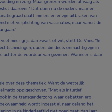
voeding en zorg. Maar grenzen worden al vaag als
eslist daarover? Dat doen nu de ouders, maar er
cinatiegraad daalt immers en er zijn uitbraken van
nd met verplichting van vaccinaties, maar vanuit de
angaan.”
 veel meer grijs dan zwart of wit, stelt De Vries. “Je
echtscheidingen, ouders die deels onmachtig zijn in
kje achter de voordeur van gezinnen. Wanneer is daar
sie over deze thematiek. Want de wettelijk
lmatig opzijgeschoven. “Met als intuïtief
t ook in de transgenderzorg, waar debatten erg
ilsbekwaamheid wordt ingezet al naar gelang het
ning in de kinderleeftijd niet goed gaat, dan laat