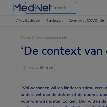
Search
through
Alle vakgebieden
Cardiologie
Coronavirus (COVID-19)
the
website
Home
|
Kindergeneeskunde
‘De context van 
Delen via:
“Volwassenen willen kinderen stimuleren o
anders wil dan de dokter of de ouders, dan
voor wie wij moeten zorgen. Dan willen de 