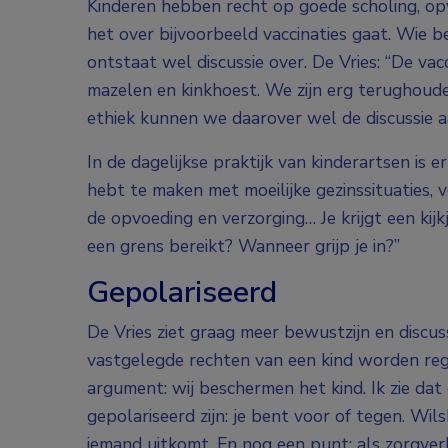
Kinderen hebben recht op goede scholing, op
het over bijvoorbeeld vaccinaties gaat. Wie b
ontstaat wel discussie over. De Vries: “De vac
mazelen en kinkhoest. We zijn erg terughoude
ethiek kunnen we daarover wel de discussie a
In de dagelijkse praktijk van kinderartsen is er
hebt te maken met moeilijke gezinssituaties, v
de opvoeding en verzorging… Je krijgt een kij
een grens bereikt? Wanneer grijp je in?”
Gepolariseerd
De Vries ziet graag meer bewustzijn en discus
vastgelegde rechten van een kind worden rege
argument: wij beschermen het kind. Ik zie da
gepolariseerd zijn: je bent voor of tegen. W
iemand uitkomt. En nog een punt: als zorgverle