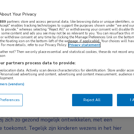
 Voor mij heeft dat een sterk filosofische kant:
wordt in de kindergeneeskunde nauwelijks
About Your Privacy
889
partners store and access personal data, like browsing data or unique identifiers, o
 Accept" enables tracking technologies to support the purposes shown under "we and our
 to provide," whereas selecting "Reject All" or withdrawing your consent will disable th
h-ethicus prof. dr. Martine de Vries (LUMC). Zij is 2
, some content and ads you see may not be as relevant to you. You can resurface this
 or withdraw consent at any time by clicking the Manage Preferences link on the bottom
ek hoofd van de afdeling Ethiek en Recht.
the floating icon on the bottom-left of the webpage, if applicable]. Your choices will hav
For more details, refer to our Privacy Policy.
Privacy statement
oor Ethiek en Gezondheid (CEG), een
ther not? Then we only place essential and statistical cookies, these do not record an
ad en de Raad voor Volksgezondheid &
rson
ur partners process data to provide:
fie en geneeskunde gecombineerd. Bij mijn opleiding
geolocation data. Actively scan device characteristics for identification. Store and/or acc
elijks de vraag stellen: waarom zijn er
 Personalised advertising and content, advertising and content measurement, audience 
elopment.
tners (vendors)
n geen kleine volwassenen, hun lichaam is anders en
references
Reject All
I 
voor zijn. Maar voor De Vries is dat niet het
lleen fysiek anders: het zijn wezens die op weg zijn
ij zich zo gezond mogelijk ontwikkelen, met een
 toekomst. Tegelijk zijn kinderen wezens in het hier