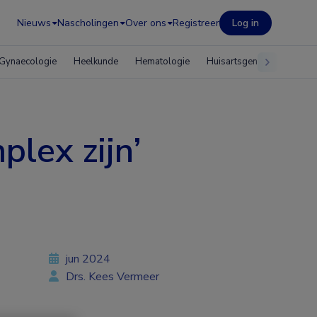
Nieuws
Nascholingen
Over ons
Registreer
Log in
Gynaecologie
Heelkunde
Hematologie
Huisartsgeneeskunde
plex zijn’
jun 2024
Drs. Kees Vermeer