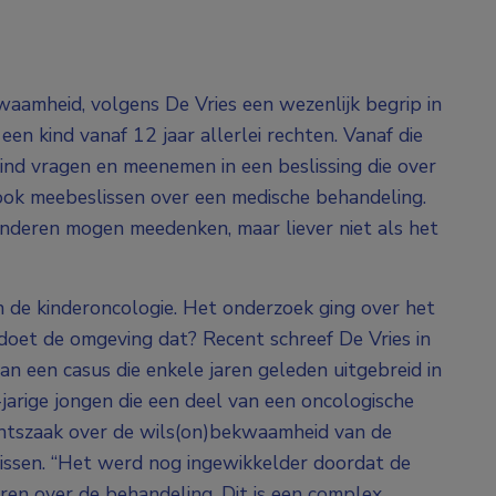
kwaamheid, volgens De Vries een wezenlijk begrip in
en kind vanaf 12 jaar allerlei rechten. Vanaf die
kind vragen en meenemen in een beslissing die over
ook meebeslissen over een medische behandeling.
Kinderen mogen meedenken, maar liever niet als het
 de kinderoncologie. Het onderzoek ging over het
 doet de omgeving dat? Recent schreef De Vries in
n een casus die enkele jaren geleden uitgebreid in
jarige jongen die een deel van een oncologische
chtszaak over de wils(on)bekwaamheid van de
lissen. “Het werd nog ingewikkelder doordat de
ren over de behandeling. Dit is een complex