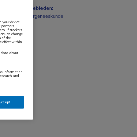
Vakgebieden:
Kindergeneeskunde
n your device.
 partners
em. If trackers
 menu to change
 of the
e effect within
y data about
ess information
research and
Accept