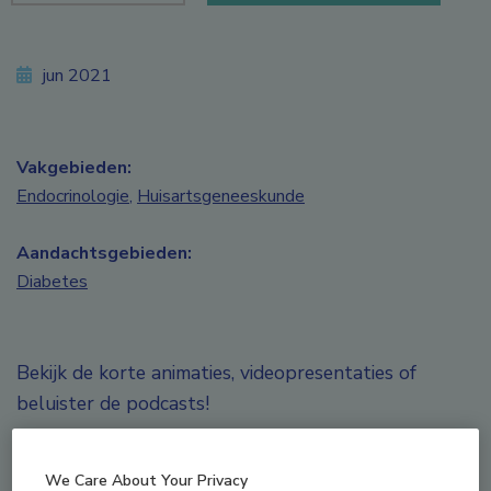
jun 2021
Vakgebieden:
Endocrinologie
,
Huisartsgeneeskunde
Aandachtsgebieden:
Diabetes
Bekijk de korte animaties, videopresentaties of
beluister de podcasts!
Hoe kunt u uw diabetespatiënt begeleiden op
psychologisch gebied
? Hoe motiveert u patiënten
We Care About Your Privacy