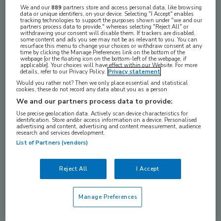
We and our
889
partners store and access personal data, like browsing
bij een
leefstijlverandering
? En welke
data or unique identifiers, on your device. Selecting "I Accept" enables
tracking technologies to support the purposes shown under "we and our
technologieën
kunnen de diabetesbehandeling
partners process data to provide," whereas selecting "Reject All" or
withdrawing your consent will disable them. If trackers are disabled,
ondersteunen? Ontdek het met Diabetes Digest!
some content and ads you see may not be as relevant to you. You can
resurface this menu to change your choices or withdraw consent at any
time by clicking the Manage Preferences link on the bottom of the
webpage [or the floating icon on the bottom-left of the webpage, if
applicable]. Your choices will have effect within our Website. For more
details, refer to our Privacy Policy.
Privacy statement
Would you rather not? Then we only place essential and statistical
cookies, these do not record any data about you as a person
We and our partners process data to provide:
Use precise geolocation data. Actively scan device characteristics for
identification. Store and/or access information on a device. Personalised
advertising and content, advertising and content measurement, audience
research and services development.
List of Partners (vendors)
Diabetes Digest biedt educatieve en actuele content
over diabetes. Alle content is gekozen door en
Reject All
I Accept
gemaakt met de hulp van zorgprofessionals.
Diabetes Digest is mogelijk gemaakt door Sanofi.
Manage Preferences
Bekijk de korte
animaties
die het onderwerp in