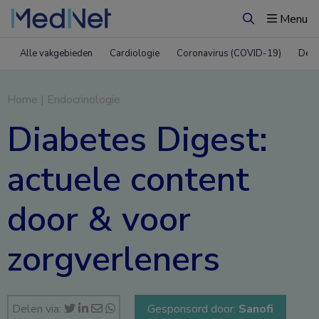
Menu
Zoeken
Alle vakgebieden
Cardiologie
Coronavirus (COVID-19)
Derm
Home
|
Endocrinologie
Diabetes Digest:
actuele content
door & voor
zorgverleners
Delen via:
Gesponsord door:
Sanofi