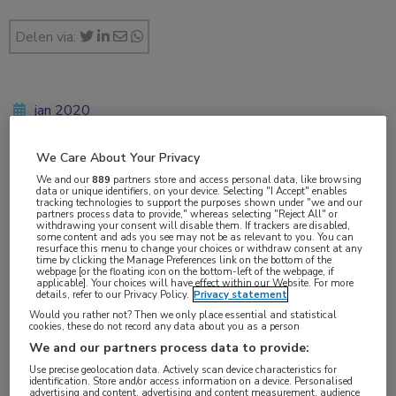
Delen via:
jan 2020
We Care About Your Privacy
We and our
889
partners store and access personal data, like browsing
Vakgebieden:
data or unique identifiers, on your device. Selecting "I Accept" enables
tracking technologies to support the purposes shown under "we and our
Longziekten
partners process data to provide," whereas selecting "Reject All" or
withdrawing your consent will disable them. If trackers are disabled,
some content and ads you see may not be as relevant to you. You can
resurface this menu to change your choices or withdraw consent at any
Aandachtsgebieden:
time by clicking the Manage Preferences link on the bottom of the
webpage [or the floating icon on the bottom-left of the webpage, if
Astma
applicable]. Your choices will have effect within our Website. For more
details, refer to our Privacy Policy.
Privacy statement
Would you rather not? Then we only place essential and statistical
Tags:
cookies, these do not record any data about you as a person
biomarker
We and our partners process data to provide:
Use precise geolocation data. Actively scan device characteristics for
identification. Store and/or access information on a device. Personalised
advertising and content, advertising and content measurement, audience