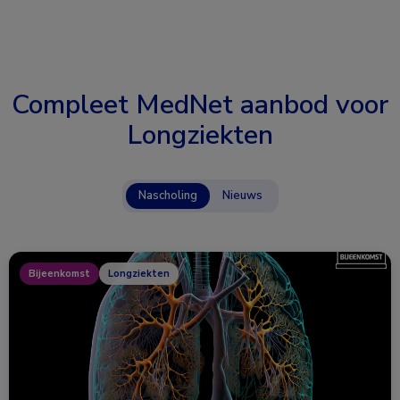
Compleet MedNet aanbod voor
Longziekten
Nascholing
Nieuws
Bijeenkomst
Longziekten