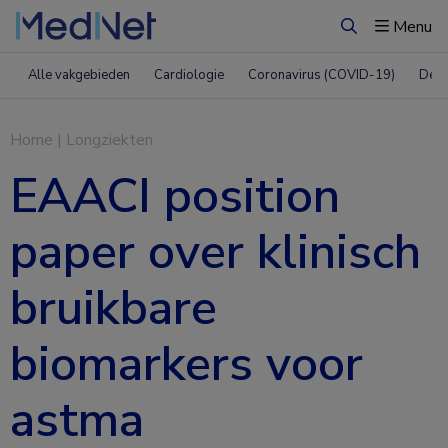
Menu
Zoeken
Alle vakgebieden
Cardiologie
Coronavirus (COVID-19)
Derm
Home
|
Longziekten
EAACI position
paper over klinisch
bruikbare
biomarkers voor
astma