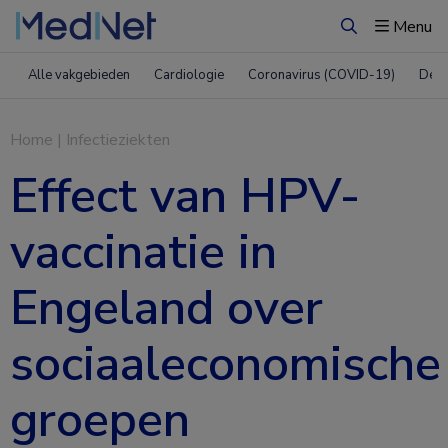
Menu
Zoeken
Alle vakgebieden
Cardiologie
Coronavirus (COVID-19)
Derm
Home
|
Infectieziekten
Effect van HPV-
vaccinatie in
Engeland over
sociaaleconomische
groepen