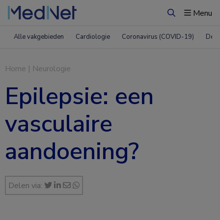
Menu
Zoeken
Alle vakgebieden
Cardiologie
Coronavirus (COVID-19)
Derm
Home
|
Neurologie
Epilepsie: een
vasculaire
aandoening?
Delen via: