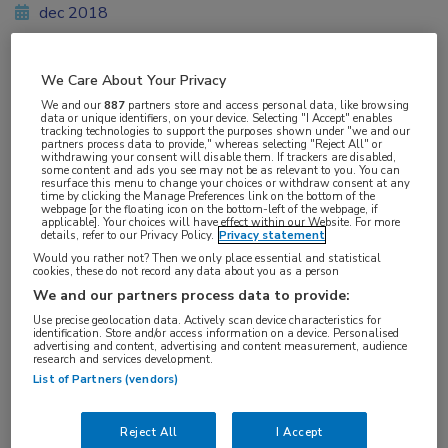
dec 2018
We Care About Your Privacy
Vakgebieden:
We and our
887
partners store and access personal data, like browsing
data or unique identifiers, on your device. Selecting "I Accept" enables
Neurologie
tracking technologies to support the purposes shown under "we and our
partners process data to provide," whereas selecting "Reject All" or
withdrawing your consent will disable them. If trackers are disabled,
some content and ads you see may not be as relevant to you. You can
Aandachtsgebieden:
resurface this menu to change your choices or withdraw consent at any
time by clicking the Manage Preferences link on the bottom of the
Epilepsie
webpage [or the floating icon on the bottom-left of the webpage, if
applicable]. Your choices will have effect within our Website. For more
details, refer to our Privacy Policy.
Privacy statement
Would you rather not? Then we only place essential and statistical
cookies, these do not record any data about you as a person
We and our partners process data to provide:
Use precise geolocation data. Actively scan device characteristics for
identification. Store and/or access information on a device. Personalised
Log hier in om volledige
advertising and content, advertising and content measurement, audience
research and services development.
toegang te krijgen.
List of Partners (vendors)
of
Account maken
Login
Reject All
I Accept