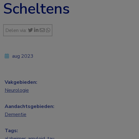
Scheltens
Delen via:
aug 2023
Vakgebieden:
Neurologie
Aandachtsgebieden:
Dementie
Tags:
alzheimer
,
amyloid
,
tau