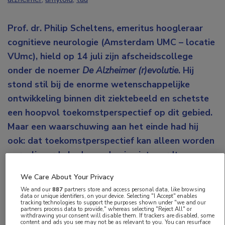
Prof. dr. Philip Scheltens, emeritus hoogleraar
cognitieve neurologie (Amsterdam UMC – locatie
VUmc), hield op 14 juli zijn afscheidscollege
onder de noemer
De Alzheimer (r)evolutie
.
Hij
stond stil bij de enorme wetenschappelijke
ontwikkeling binnen dit ziektebeeld en schetste
een hoopvol toekomstperspectief op dit gebied.
Maar een waarschuwing aan het einde had hij
ook: dat toekomstperspectief kan alleen worden
gerealiseerd als de academie niet wordt
uitgehold. En dat is naar zijn opvatting wel aan
We Care About Your Privacy
het gebeuren.
We and our
887
partners store and access personal data, like browsing
data or unique identifiers, on your device. Selecting "I Accept" enables
tracking technologies to support the purposes shown under "we and our
Het afscheidssymposium van Scheltens was een reis
partners process data to provide," whereas selecting "Reject All" or
withdrawing your consent will disable them. If trackers are disabled, some
door de tijd over de ziekte van Alzheimer. Een reis
content and ads you see may not be as relevant to you. You can resurface