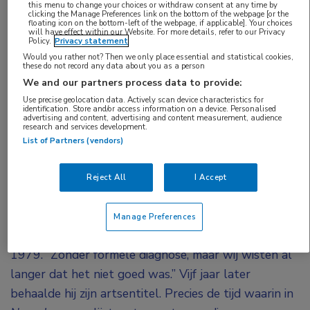
this menu to change your choices or withdraw consent at any time by
die niet begon bij zijn aantreden in het academische
clicking the Manage Preferences link on the bottom of the webpage [or the
floating icon on the bottom-left of the webpage, if applicable]. Your choices
veld of zijn hoogleraarschap, maar in 1906. Op 3
will have effect within our Website. For more details, refer to our Privacy
Policy.
Privacy statement
november van dat jaar hield de Duitse
Would you rather not? Then we only place essential and statistical cookies,
these do not record any data about you as a person
neuropatholoog en psychiater Alois Alzheimer een
We and our partners process data to provide:
lezing waarin hij op basis van autopsie van een
Use precise geolocation data. Actively scan device characteristics for
vrouw de aantasting van de cerebrale hersenschors
identification. Store and/or access information on a device. Personalised
advertising and content, advertising and content measurement, audience
beschreef die de ziekte verklaarde die zijn naam zou
research and services development.
List of Partners (vendors)
gaan dragen. “Niemand stelde vragen”, vertelde
Scheltens, “er was geen interesse in zijn ontdekking.
Reject All
I Accept
Nu leiden 54 miljoen mensen aan de ziekte die hij
beschreef.”
Manage Preferences
Een van die mensen was Scheltens’ grootvader, in
1979. “Zonder formele diagnose, maar wij wisten al
langer dat het niet goed was.” Vijf jaar later
behaalde hij zijn artsentitel. Precies de tijd waarin in