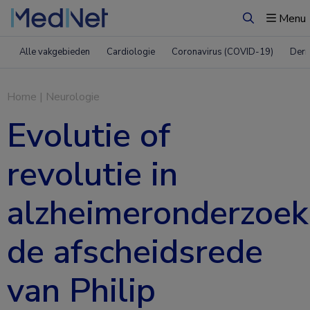
Menu
Zoeken
Alle vakgebieden
Cardiologie
Coronavirus (COVID-19)
Derm
Home
|
Neurologie
Evolutie of
revolutie in
alzheimeronderzoek
de afscheidsrede
van Philip