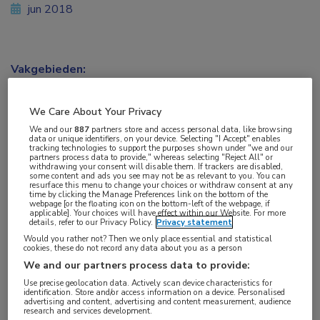
jun 2018
Vakgebieden:
Neurologie
We Care About Your Privacy
Aandachtsgebieden:
We and our
887
partners store and access personal data, like browsing
data or unique identifiers, on your device. Selecting "I Accept" enables
Bewegingsstoornissen
,
Dementie
tracking technologies to support the purposes shown under "we and our
partners process data to provide," whereas selecting "Reject All" or
withdrawing your consent will disable them. If trackers are disabled,
some content and ads you see may not be as relevant to you. You can
Tags:
resurface this menu to change your choices or withdraw consent at any
time by clicking the Manage Preferences link on the bottom of the
alfa-synucleïne
,
genetica
,
lewy body-dementie
,
Parkinson
webpage [or the floating icon on the bottom-left of the webpage, if
applicable]. Your choices will have effect within our Website. For more
details, refer to our Privacy Policy.
Privacy statement
Een fout in het
LRP10
-gen kan leiden tot de
Would you rather not? Then we only place essential and statistical
cookies, these do not record any data about you as a person
ziekte van Parkinson en ‘Lewy body’-dementie, zo
We and our partners process data to provide:
ontdekte een internationaal onderzoeksteam
Use precise geolocation data. Actively scan device characteristics for
identification. Store and/or access information on a device. Personalised
onder leiding van prof. dr. Vincenzo Bonifati van
advertising and content, advertising and content measurement, audience
research and services development.