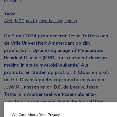
Leukemie
Tags:
AML
,
MRD
,
next-generation sequencing
Op 2 mei 2024 promoveerde Jesse Tettero aan
de Vrije Universiteit Amsterdam op zijn
proefschrift ’Optimizing usage of Measurable
Residual Disease (MRD) for treatment decision
making in acute myeloid leukemia’. Als
promotoren traden op prof. dr. J. Cloos en prof.
dr. G.J. Ossenkoppele; copromotoren waren dr.
J.J.W.M. Janssen en dr. D.C. de Leeuw. Jesse
Tettero is momenteel werkzaam als arts-
assistent interne geneeskunde bij het OLVG in
Amsterdam.
We Care About Your Privacy