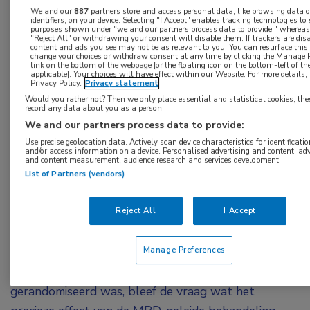
Wat was het doel van je promotieonderzoek?
We and our
887
partners store and access personal data, like browsing data o
identifiers, on your device. Selecting "I Accept" enables tracking technologies to
purposes shown under "we and our partners process data to provide," whereas 
Bij patiënten met acute myeloïde leukemie (AML) is
"Reject All" or withdrawing your consent will disable them. If trackers are di
content and ads you see may not be as relevant to you. You can resurface thi
change your choices or withdraw consent at any time by clicking the Manage P
het aantreffen van meetbare restziekte (MRD) na de
link on the bottom of the webpage [or the floating icon on the bottom-left of th
applicable]. Your choices will have effect within our Website. For more details, r
initiële chemotherapie een negatieve voorspeller
Privacy Policy.
Privacy statement
voor ziektevrije overleving en algehele
Would you rather not? Then we only place essential and statistical cookies, the
record any data about you as a person
overlevingskansen. Om deze reden werd in de
We and our partners process data to provide:
HOVON 132-studie besloten om de
Use precise geolocation data. Actively scan device characteristics for identificatio
and/or access information on a device. Personalised advertising and content, adv
consolidatiebehandeling af te stemmen op basis van
and content measurement, audience research and services development.
de MRD-resultaten. MRD-positieve patiënten
List of Partners (vendors)
kregen nog steeds een allogene stamceltherapie,
Reject All
I Accept
terwijl voor MRD-negatieve patiënten de
behandeling werd gede-escaleerd naar
Manage Preferences
chemotherapie, al dan niet gevolgd door autologe
stamceltherapie. Omdat deze studie niet
gerandomiseerd was, bleef de vraag wat het