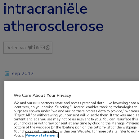
intracraniële
atherosclerose
Delen via:
sep 2017
We Care About Your Privacy
Vakgebieden:
We and our
889
partners store and access personal data, like browsing data 
Neurologie
identifiers, on your device. Selecting "I Accept" enables tracking technologies to
purposes shown under "we and our partners process data to provide," whereas
"Reject All" or withdrawing your consent will disable them. If trackers are di
content and ads you see may not be as relevant to you. You can resurface thi
your choices or withdraw consent at any time by clicking the Manage Preferenc
bottom of the webpage [or the floating icon on the bottom-left of the webpage, i
Your choices will have effect within our Website. For more details, refer to our 
Policy.
Privacy statement