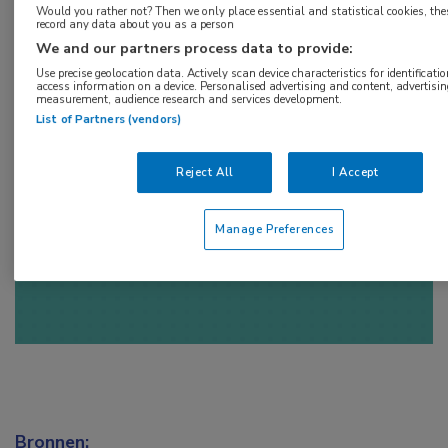
Tags:
Would you rather not? Then we only place essential and statistical cookies, the
record any data about you as a person
herseninfarct
We and our partners process data to provide:
Use precise geolocation data. Actively scan device characteristics for identificatio
access information on a device. Personalised advertising and content, advertisi
measurement, audience research and services development.
List of Partners (vendors)
Log hier in om volledige
Reject All
I Accept
toegang te krijgen.
of
Account maken
Login
Manage Preferences
Bronnen: