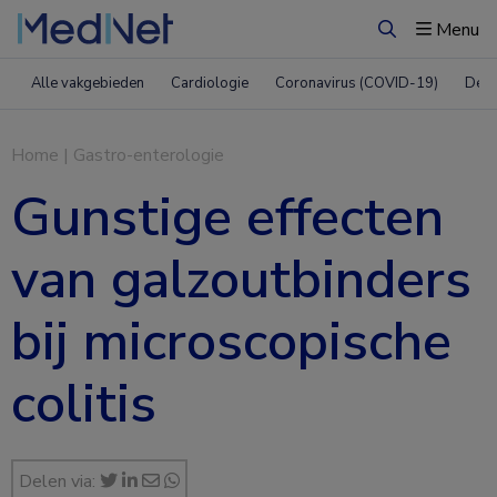
Menu
Zoeken
Alle vakgebieden
Cardiologie
Coronavirus (COVID-19)
Derm
Home
|
Gastro-enterologie
Gunstige effecten
van galzoutbinders
bij microscopische
colitis
Delen via: