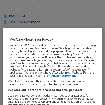
mei 2024
Drs. Kees vermeer
We Care About Your Privacy
Vakgebieden:
We and our
889
partners store and access personal data, like browsing
Gastro-enterologie
data or unique identifiers, on your device. Selecting "I Accept" enables
tracking technologies to support the purposes shown under "we and our
partners process data to provide," whereas selecting "Reject All" or
withdrawing your consent will disable them. If trackers are disabled,
Aandachtsgebieden:
some content and ads you see may not be as relevant to you. You can
resurface this menu to change your choices or withdraw consent at any
IBD
time by clicking the Manage Preferences link on the bottom of the
webpage [or the floating icon on the bottom-left of the webpage, if
applicable]. Your choices will have effect within our Website. For more
details, refer to our Privacy Policy.
Privacy statement
Tags:
Would you rather not? Then we only place essential and statistical
budesonide
,
colitis
,
diarree
cookies, these do not record any data about you as a person
We and our partners process data to provide:
Use precise geolocation data. Actively scan device characteristics for
2 recente studies lieten goede resultaten zien
identification. Store and/or access information on a device. Personalised
advertising and content, advertising and content measurement, audience
van galzoutbinders tegen diarree bij
research and services development.