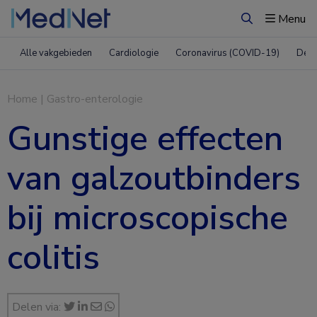
Menu
Zoeken
Alle vakgebieden
Cardiologie
Coronavirus (COVID-19)
Derm
Home
|
Gastro-enterologie
Gunstige effecten
van galzoutbinders
bij microscopische
colitis
Delen via: