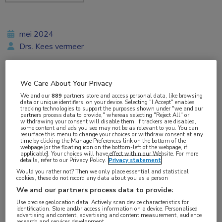
mei 2024
Drs. Kees vermeer
We Care About Your Privacy
Vakgebieden:
We and our
889
partners store and access personal data, like browsing
Gastro-enterologie
data or unique identifiers, on your device. Selecting "I Accept" enables
tracking technologies to support the purposes shown under "we and our
partners process data to provide," whereas selecting "Reject All" or
withdrawing your consent will disable them. If trackers are disabled,
Aandachtsgebieden:
some content and ads you see may not be as relevant to you. You can
resurface this menu to change your choices or withdraw consent at any
IBD
time by clicking the Manage Preferences link on the bottom of the
webpage [or the floating icon on the bottom-left of the webpage, if
applicable]. Your choices will have effect within our Website. For more
details, refer to our Privacy Policy.
Privacy statement
Tags:
Would you rather not? Then we only place essential and statistical
budesonide
,
colitis
,
diarree
cookies, these do not record any data about you as a person
We and our partners process data to provide:
Use precise geolocation data. Actively scan device characteristics for
2 recente studies lieten goede resultaten zien
identification. Store and/or access information on a device. Personalised
advertising and content, advertising and content measurement, audience
van galzoutbinders tegen diarree bij
research and services development.