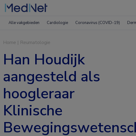
Alle vakgebieden
Cardiologie
Coronavirus (COVID-19)
Derm
Home
|
Reumatologie
Han Houdijk
aangesteld als
hoogleraar
Klinische
Bewegingswetensc