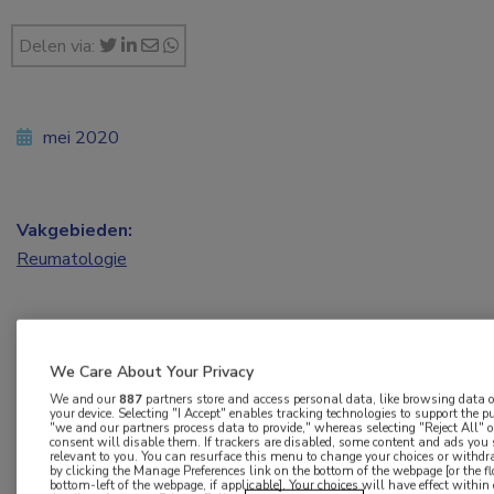
Delen via:
mei 2020
Vakgebieden:
Reumatologie
We Care About Your Privacy
We and our
887
partners store and access personal data, like browsing data or
Op 1 mei is Han Houdijk gestart als hoogleraar
your device. Selecting "I Accept" enables tracking technologies to support the
"we and our partners process data to provide," whereas selecting "Reject All"
Klinische Bewegingswetenschappen bij het
consent will disable them. If trackers are disabled, some content and ads you
relevant to you. You can resurface this menu to change your choices or withd
Universitair Medisch Centrum Groningen.
by clicking the Manage Preferences link on the bottom of the webpage [or the fl
bottom-left of the webpage, if applicable]. Your choices will have effect withi