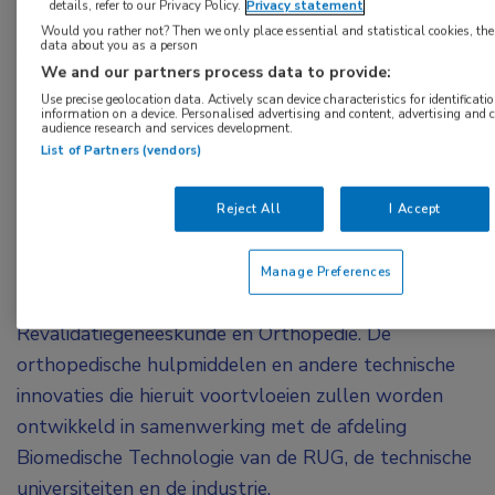
details, refer to our Privacy Policy.
Privacy statement
Zijn leerstoel richt zich op het begrijpen van de
Would you rather not? Then we only place essential and statistical cookies, the
data about you as a person
fysiologische, biomechanische en neuromusculaire
We and our partners process data to provide:
mechanismen van het normale en gestoorde
Use precise geolocation data. Actively scan device characteristics for identificati
bewegen, en het ontwikkelen en evalueren van
information on a device. Personalised advertising and content, advertising an
audience research and services development.
innovatieve behandelingen en diagnostische
List of Partners (vendors)
technieken voor patiënten met
bewegingsbeperkingen. Om
Reject All
I Accept
bewegingswetenschappelijk onderzoek verder
integreren met de klinische praktijk zal Houdijk
Manage Preferences
samenwerken met onder meer de afdelingen
Revalidatiegeneeskunde en Orthopedie. De
orthopedische hulpmiddelen en andere technische
innovaties die hieruit voortvloeien zullen worden
ontwikkeld in samenwerking met de afdeling
Biomedische Technologie van de RUG, de technische
universiteiten en de industrie.