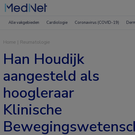
Alle vakgebieden
Cardiologie
Coronavirus (COVID-19)
Derm
Home
|
Reumatologie
Han Houdijk
aangesteld als
hoogleraar
Klinische
Bewegingswetensc