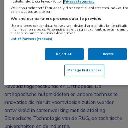
details, refer to our Privacy Policy.
Privacy statement
Zijn leerstoel richt zich op het begrijpen van de
Would you rather not? Then we only place essential and statistical cookies, the
data about you as a person
fysiologische, biomechanische en neuromusculaire
We and our partners process data to provide:
mechanismen van het normale en gestoorde
Use precise geolocation data. Actively scan device characteristics for identificati
bewegen, en het ontwikkelen en evalueren van
information on a device. Personalised advertising and content, advertising an
audience research and services development.
innovatieve behandelingen en diagnostische
List of Partners (vendors)
technieken voor patiënten met
bewegingsbeperkingen. Om
Reject All
I Accept
bewegingswetenschappelijk onderzoek verder
integreren met de klinische praktijk zal Houdijk
Manage Preferences
samenwerken met onder meer de afdelingen
Revalidatiegeneeskunde en Orthopedie. De
orthopedische hulpmiddelen en andere technische
innovaties die hieruit voortvloeien zullen worden
ontwikkeld in samenwerking met de afdeling
Biomedische Technologie van de RUG, de technische
universiteiten en de industrie.