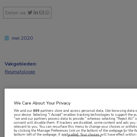
Delen via:
mei 2020
Vakgebieden:
Reumatologie
We Care About Your Privacy
We and our
889
partners store and access personal data, like browsing data or
Op 1 mei is Han Houdijk gestart als hoogleraar
your device. Selecting "I Accept" enables tracking technologies to support the
"we and our partners process data to provide," whereas selecting "Reject All"
Klinische Bewegingswetenschappen bij het
consent will disable them. If trackers are disabled, some content and ads you
relevant to you. You can resurface this menu to change your choices or withd
Universitair Medisch Centrum Groningen.
by clicking the Manage Preferences link on the bottom of the webpage [or the fl
bottom-left of the webpage, if applicable]. Your choices will have effect withi