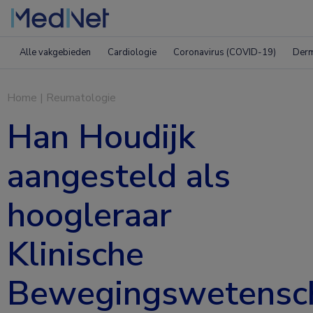
Alle vakgebieden
Cardiologie
Coronavirus (COVID-19)
Derm
Home
|
Reumatologie
Han Houdijk
aangesteld als
hoogleraar
Klinische
Bewegingswetensc