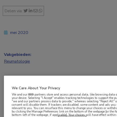
Delen via:
mei 2020
Vakgebieden:
Reumatologie
We Care About Your Privacy
We and our
889
partners store and access personal data, like browsing data or
Op 1 mei is Han Houdijk gestart als hoogleraar
your device. Selecting "I Accept" enables tracking technologies to support the
"we and our partners process data to provide," whereas selecting "Reject All"
Klinische Bewegingswetenschappen bij het
consent will disable them. If trackers are disabled, some content and ads you
relevant to you. You can resurface this menu to change your choices or withd
Universitair Medisch Centrum Groningen.
by clicking the Manage Preferences link on the bottom of the webpage [or the fl
bottom-left of the webpage, if applicable]. Your choices will have effect withi