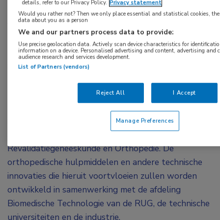
details, refer to our Privacy Policy.
Privacy statement
Zijn leerstoel richt zich op het begrijpen van de
Would you rather not? Then we only place essential and statistical cookies, the
data about you as a person
fysiologische, biomechanische en neuromusculaire
We and our partners process data to provide:
mechanismen van het normale en gestoorde
Use precise geolocation data. Actively scan device characteristics for identificati
bewegen, en het ontwikkelen en evalueren van
information on a device. Personalised advertising and content, advertising an
audience research and services development.
innovatieve behandelingen en diagnostische
List of Partners (vendors)
technieken voor patiënten met
bewegingsbeperkingen. Om
Reject All
I Accept
bewegingswetenschappelijk onderzoek verder
integreren met de klinische praktijk zal Houdijk
Manage Preferences
samenwerken met onder meer de afdelingen
Revalidatiegeneeskunde en Orthopedie. De
orthopedische hulpmiddelen en andere technische
innovaties die hieruit voortvloeien zullen worden
ontwikkeld in samenwerking met de afdeling
Biomedische Technologie van de RUG, de technische
universiteiten en de industrie.