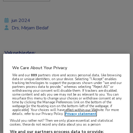
jun 2024
Drs, Mirjam Bedaf
Vakgebieden:
Huisartsgeneeskunde
,
Infectieziekten
,
Kindergeneeskunde
,
We Care About Your Privacy
Longziekten
We and our
889
partners store and access personal data, like browsing
data or unique identifiers, on your device. Selecting "I Accept" enables
tracking technologies to support the purposes shown under "we and our
Aandachtsgebieden:
partners process data to provide," whereas selecting "Reject All" or
withdrawing your consent will disable them. If trackers are disabled,
Bacteriële infecties
,
Vaccinatie
some content and ads you see may not be as relevant to you. You can
resurface this menu to change your choices or withdraw consent at any
time by clicking the Manage Preferences link on the bottom of the
webpage [or the floating icon on the bottom-left of the webpage, if
Tags:
applicable]. Your choices will have effect within our Website. For more
details, refer to our Privacy Policy.
Privacy statement
kinkhoest
Would you rather not? Then we only place essential and statistical
cookies, these do not record any data about you as a person
Een boostervaccinatie zorgt voor een betere
We and our partners process data to provide: