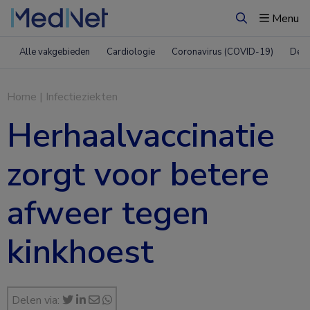
Menu
Zoeken
Alle vakgebieden
Cardiologie
Coronavirus (COVID-19)
Derm
Home
|
Infectieziekten
Herhaalvaccinatie
zorgt voor betere
afweer tegen
kinkhoest
Delen via: