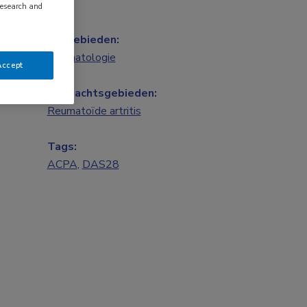
research and
Vakgebieden:
Reumatologie
Accept
Aandachtsgebieden:
Reumatoïde artritis
Tags:
ACPA
,
DAS28