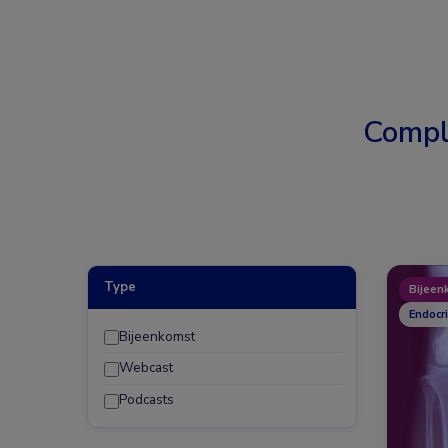
Compl
Type
Bijeen
Endocr
Bijeenkomst
Webcast
Podcasts