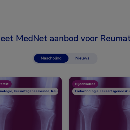
eet MedNet aanbod voor
Reumat
Nascholing
Nieuws
komst
Bijeenkomst
inologie, Huisartsgeneeskunde, Reumatologie
Endocrinologie, Huisartsgeneesk