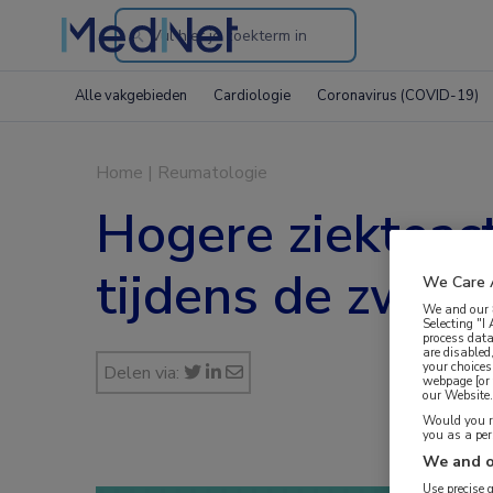
Search
through
Alle vakgebieden
Cardiologie
Coronavirus (COVID-19)
the
website
Home
|
Reumatologie
Hogere ziekteact
tijdens de zwan
We Care 
We and our
Selecting "I
process data
are disabled
your choices
Delen via:
webpage [or 
our Website. 
Would you ra
you as a pe
We and o
Use precise 