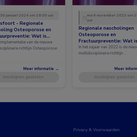
 30 januari 2024 om 18:00 uur
ma 6 november 2023 om 1
uur
sfoort - Regionale
Regionale nascholingen
holing Osteoporose en
Osteoporose en
uurpreventie: Wat is
Fractuurpreventie: Wat i
 in de richtlijn?
implementatie van de nieuwe
nieuw in de richtlijn?
In het najaar van 2022 is de nie
sciplinaire richtlijn Osteoporose
multidisciplinaire richtlijn …
Meer informatie →
Meer infor
Inschrijven gesloten
Inschrijven gesloten
Privacy & Voorwaarden