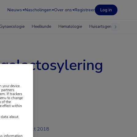
Nieuws
Nascholingen
Over ons
Registreer
Log in
Gynaecologie
Heelkunde
Hematologie
Huisartsgeneeskunde
 galactosylering
n your device.
 partners
em. If trackers
 menu to change
 of the
e effect within
y data about
okt 2018
ess information