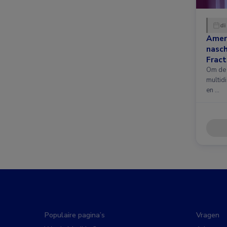
di
Amer
nasc
Fract
nieuw
Om de 
multidi
en …
Populaire pagina’s
Vragen