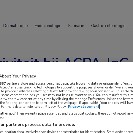
Dermatologie
Endocrinologie
Farmacie
Gastro-enterologie
iviteit bij ACPA-IgG
gerschap
About Your Privacy
887
partners store and access personal data, like browsing data or unique identifiers, o
 Accept" enables tracking technologies to support the purposes shown under "we and our
 to provide," whereas selecting "Reject All" or withdrawing your consent will disable th
, some content and ads you see may not be as relevant to you. You can resurface this
 or withdraw consent at any time by clicking the Manage Preferences link on the bottom
the floating icon on the bottom-left of the webpage, if applicable]. Your choices will hav
For more details, refer to our Privacy Policy.
Privacy statement
ther not? Then we only place essential and statistical cookies, these do not record an
rson
ur partners process data to provide:
geolocation data. Actively scan device characteristics for identification. Store and/or acc