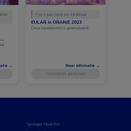
8:00
vr 2 juni 2023 om 18:00 uur
EULAR in ORANJE 2023
Deze bijeenkomst is geannuleerd.
s
uwe
matie →
Meer informatie →
Inschrijven gesloten
Springer Health+