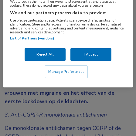
Would you rather not? Then we only place essential and statistical
cookies, these do not record any data about you as a person
Vier experts waagden zich dit jaar voor de
We and our partners process data to provide:
tweede keer aan een Neurologisch Jaaroverzicht.
Use precise geolocation data. Actively scan device characteristics for
Welke ontwikkelingen classificeerden zij als
identification. Store and/or access information on a device. Personalised
advertising and content, advertising and content measurement, audience
research and services development.
baanbrekend voor 2020? Prof. dr. Gisela
List of Partners (vendors)
Terwindt (LUMC) besprak in haar Top 3 van 2020
de plaatsbepaling van de monoklonale
Reject All
I Accept
antilichamen tegen CGRP(-R) bij chronische
migraine en de rol van medicatieovergebruik.
Manage Preferences
Daarnaast behandelde ze het verhoogde risico
op cerebro- en cardiovasculaire ziekten bij
vrouwen met migraine en het effect van de
eerste lockdown op de klachten.
3. Anti-CGRP-R monoklonale antilichamen
De monoklonale antilichamen tegen CGRP of de