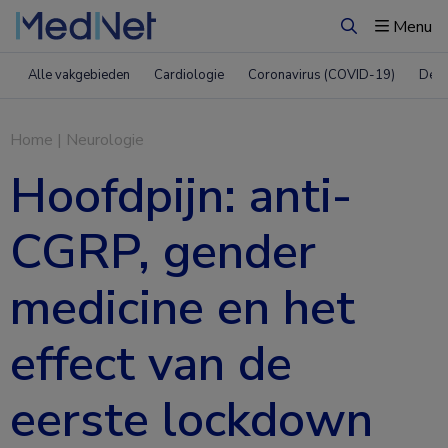
Menu
Zoeken
Alle vakgebieden
Cardiologie
Coronavirus (COVID-19)
Derm
Home
|
Neurologie
Hoofdpijn: anti-
CGRP, gender
medicine en het
effect van de
eerste lockdown