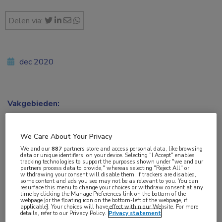
Delen via:
dec 2020
Vakgebieden:
Neurologie
We Care About Your Privacy
Aandachtsgebieden:
We and our
887
partners store and access personal data, like browsing
Hoofdpijn
data or unique identifiers, on your device. Selecting "I Accept" enables
tracking technologies to support the purposes shown under "we and our
partners process data to provide," whereas selecting "Reject All" or
withdrawing your consent will disable them. If trackers are disabled,
Tags:
some content and ads you see may not be as relevant to you. You can
resurface this menu to change your choices or withdraw consent at any
CGRP
,
chronische migraine
,
coronavirus
,
migraine
,
SARS-
time by clicking the Manage Preferences link on the bottom of the
webpage [or the floating icon on the bottom-left of the webpage, if
CoV-2
applicable]. Your choices will have effect within our Website. For more
details, refer to our Privacy Policy.
Privacy statement