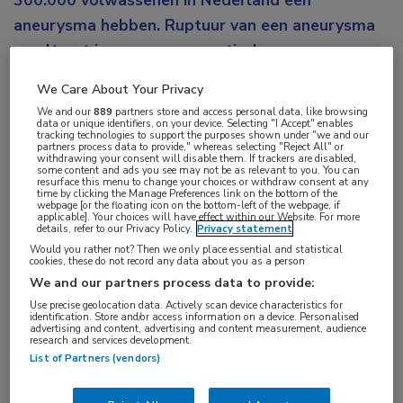
300.000 volwassenen in Nederland een
aneurysma hebben. Ruptuur van een aneurysma
resulteert in een aneurysmatische
subarachnoïdale bloeding (aSAB). Dit heeft een
We Care About Your Privacy
hoge morbiditeit en mortaliteit, waarbij ongeveer
We and our
889
partners store and access personal data, like browsing
een derde van de mensen overlijdt aan de
data or unique identifiers, on your device. Selecting "I Accept" enables
tracking technologies to support the purposes shown under "we and our
partners process data to provide," whereas selecting "Reject All" or
gevolgen ervan. Charlotte Zuurbier wijdde haar
withdrawing your consent will disable them. If trackers are disabled,
some content and ads you see may not be as relevant to you. You can
proefschrift aan familiaire intracraniële
resurface this menu to change your choices or withdraw consent at any
time by clicking the Manage Preferences link on the bottom of the
aneurysmata. Zij promoveerde aan de Universiteit
webpage [or the floating icon on the bottom-left of the webpage, if
applicable]. Your choices will have effect within our Website. For more
van Utrecht.
details, refer to our Privacy Policy.
Privacy statement
Would you rather not? Then we only place essential and statistical
cookies, these do not record any data about you as a person
De belangrijkste groep personen met een sterk
We and our partners process data to provide:
verhoogd risico op een aSAB zijn degenen die
Use precise geolocation data. Actively scan device characteristics for
familieleden hebben die al eerder een aSAB hebben
identification. Store and/or access information on a device. Personalised
advertising and content, advertising and content measurement, audience
gehad. Bij personen met een positieve
research and services development.
List of Partners (vendors)
familieanamnese voor aSAB komen intracraniële
aneurysmata vaker voor, namelijk bij ongeveer 10%.