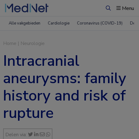
Menu
Zoeken
Alle vakgebieden
Cardiologie
Coronavirus (COVID-19)
Derm
Home
|
Neurologie
Intracranial
aneurysms: family
history and risk of
rupture
Delen via: