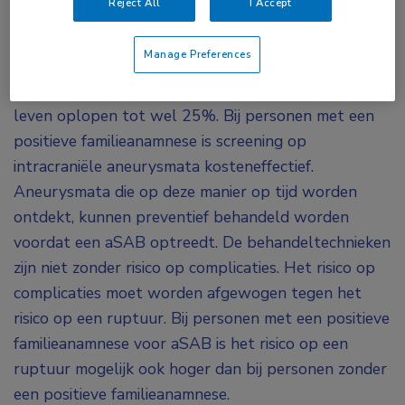
Reject All
I Accept
Afhankelijk van het aantal aangedane eerstegraads
familieleden (ouders, broers en zussen, of kinderen)
Manage Preferences
met een doorgemaakte aSAB kan het risico om ook
een dergelijke bloeding te krijgen in de loop van het
leven oplopen tot wel 25%. Bij personen met een
positieve familieanamnese is screening op
intracraniële aneurysmata kosteneffectief.
Aneurysmata die op deze manier op tijd worden
ontdekt, kunnen preventief behandeld worden
voordat een aSAB optreedt. De behandeltechnieken
zijn niet zonder risico op complicaties. Het risico op
complicaties moet worden afgewogen tegen het
risico op een ruptuur. Bij personen met een positieve
familieanamnese voor aSAB is het risico op een
ruptuur mogelijk ook hoger dan bij personen zonder
een positieve familieanamnese.