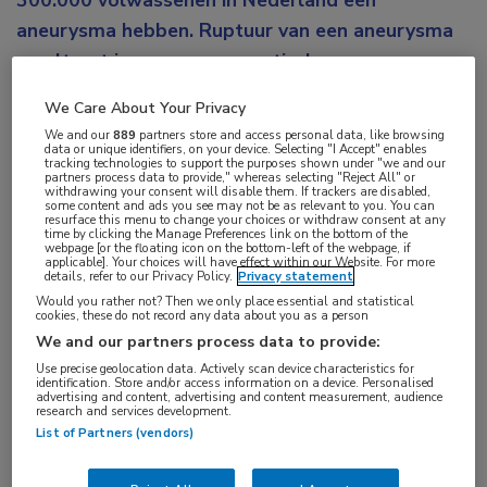
300.000 volwassenen in Nederland een
aneurysma hebben. Ruptuur van een aneurysma
resulteert in een aneurysmatische
subarachnoïdale bloeding (aSAB). Dit heeft een
We Care About Your Privacy
hoge morbiditeit en mortaliteit, waarbij ongeveer
We and our
889
partners store and access personal data, like browsing
een derde van de mensen overlijdt aan de
data or unique identifiers, on your device. Selecting "I Accept" enables
tracking technologies to support the purposes shown under "we and our
partners process data to provide," whereas selecting "Reject All" or
gevolgen ervan. Charlotte Zuurbier wijdde haar
withdrawing your consent will disable them. If trackers are disabled,
some content and ads you see may not be as relevant to you. You can
proefschrift aan familiaire intracraniële
resurface this menu to change your choices or withdraw consent at any
time by clicking the Manage Preferences link on the bottom of the
aneurysmata. Zij promoveerde aan de Universiteit
webpage [or the floating icon on the bottom-left of the webpage, if
applicable]. Your choices will have effect within our Website. For more
van Utrecht.
details, refer to our Privacy Policy.
Privacy statement
Would you rather not? Then we only place essential and statistical
cookies, these do not record any data about you as a person
De belangrijkste groep personen met een sterk
We and our partners process data to provide:
verhoogd risico op een aSAB zijn degenen die
Use precise geolocation data. Actively scan device characteristics for
familieleden hebben die al eerder een aSAB hebben
identification. Store and/or access information on a device. Personalised
advertising and content, advertising and content measurement, audience
gehad. Bij personen met een positieve
research and services development.
List of Partners (vendors)
familieanamnese voor aSAB komen intracraniële
aneurysmata vaker voor, namelijk bij ongeveer 10%.