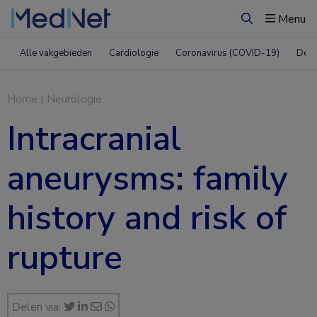
Menu
Zoeken
Alle vakgebieden
Cardiologie
Coronavirus (COVID-19)
Derm
Home
|
Neurologie
Intracranial
aneurysms: family
history and risk of
rupture
Delen via: