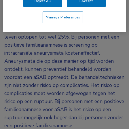
Reject All
I Accept
Afhankelijk van het aantal aangedane eerstegraads
familieleden (ouders, broers en zussen, of kinderen)
Manage Preferences
met een doorgemaakte aSAB kan het risico om ook
een dergelijke bloeding te krijgen in de loop van het
leven oplopen tot wel 25%. Bij personen met een
positieve familieanamnese is screening op
intracraniële aneurysmata kosteneffectief.
Aneurysmata die op deze manier op tijd worden
ontdekt, kunnen preventief behandeld worden
voordat een aSAB optreedt. De behandeltechnieken
zijn niet zonder risico op complicaties. Het risico op
complicaties moet worden afgewogen tegen het
risico op een ruptuur. Bij personen met een positieve
familieanamnese voor aSAB is het risico op een
ruptuur mogelijk ook hoger dan bij personen zonder
een positieve familieanamnese.