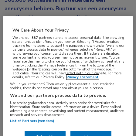
300.000 volwassenen in Nederland een
aneurysma hebben. Ruptuur van een aneurysma
resulteert in een aneurysmatische
subarachnoïdale bloeding (aSAB). Dit heeft een
We Care About Your Privacy
hoge morbiditeit en mortaliteit, waarbij ongeveer
We and our
887
partners store and access personal data, like browsing
een derde van de mensen overlijdt aan de
data or unique identifiers, on your device. Selecting "I Accept" enables
tracking technologies to support the purposes shown under "we and our
partners process data to provide," whereas selecting "Reject All" or
gevolgen ervan. Charlotte Zuurbier wijdde haar
withdrawing your consent will disable them. If trackers are disabled,
some content and ads you see may not be as relevant to you. You can
proefschrift aan familiaire intracraniële
resurface this menu to change your choices or withdraw consent at any
time by clicking the Manage Preferences link on the bottom of the
aneurysmata. Zij promoveerde aan de Universiteit
webpage [or the floating icon on the bottom-left of the webpage, if
applicable]. Your choices will have effect within our Website. For more
van Utrecht.
details, refer to our Privacy Policy.
Privacy statement
Would you rather not? Then we only place essential and statistical
cookies, these do not record any data about you as a person
De belangrijkste groep personen met een sterk
We and our partners process data to provide:
verhoogd risico op een aSAB zijn degenen die
Use precise geolocation data. Actively scan device characteristics for
familieleden hebben die al eerder een aSAB hebben
identification. Store and/or access information on a device. Personalised
advertising and content, advertising and content measurement, audience
gehad. Bij personen met een positieve
research and services development.
List of Partners (vendors)
familieanamnese voor aSAB komen intracraniële
aneurysmata vaker voor, namelijk bij ongeveer 10%.