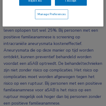
Reject All
I Accept
Afhankelijk van het aantal aangedane eerstegraads
familieleden (ouders, broers en zussen, of kinderen)
Manage Preferences
met een doorgemaakte aSAB kan het risico om ook
een dergelijke bloeding te krijgen in de loop van het
leven oplopen tot wel 25%. Bij personen met een
positieve familieanamnese is screening op
intracraniële aneurysmata kosteneffectief.
Aneurysmata die op deze manier op tijd worden
ontdekt, kunnen preventief behandeld worden
voordat een aSAB optreedt. De behandeltechnieken
zijn niet zonder risico op complicaties. Het risico op
complicaties moet worden afgewogen tegen het
risico op een ruptuur. Bij personen met een positieve
familieanamnese voor aSAB is het risico op een
ruptuur mogelijk ook hoger dan bij personen zonder
een positieve familieanamnese.