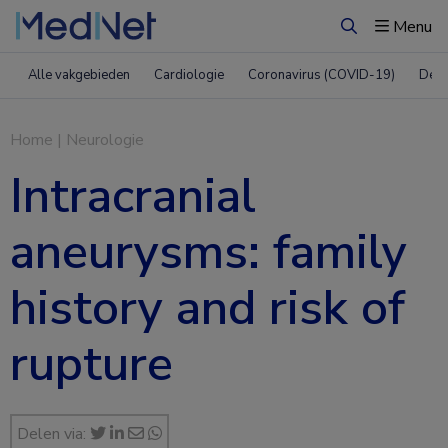
Menu
Zoeken
Alle vakgebieden
Cardiologie
Coronavirus (COVID-19)
Derm
Home
|
Neurologie
Intracranial
aneurysms: family
history and risk of
rupture
Delen via: