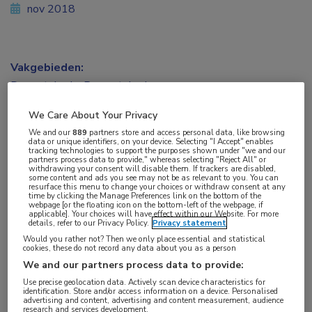
nov 2018
Vakgebieden:
Dermatologie
,
Reumatologie
We Care About Your Privacy
Aandachtsgebieden:
We and our
889
partners store and access personal data, like browsing
Arthritis psoriatica
data or unique identifiers, on your device. Selecting "I Accept" enables
tracking technologies to support the purposes shown under "we and our
partners process data to provide," whereas selecting "Reject All" or
withdrawing your consent will disable them. If trackers are disabled,
Tags:
some content and ads you see may not be as relevant to you. You can
resurface this menu to change your choices or withdraw consent at any
ACR20
,
filgotinib
time by clicking the Manage Preferences link on the bottom of the
webpage [or the floating icon on the bottom-left of the webpage, if
applicable]. Your choices will have effect within our Website. For more
details, refer to our Privacy Policy.
Privacy statement
Het Janus kinase 1 (JAK1)-pathway heeft een
Would you rather not? Then we only place essential and statistical
cookies, these do not record any data about you as a person
centrale rol in de pathogenese van artritis
We and our partners process data to provide:
psoriatica (PsA). De placebogecontroleerde, fase
Use precise geolocation data. Actively scan device characteristics for
II EQUATOR-studie toonde dat de selectieve JAK-
identification. Store and/or access information on a device. Personalised
advertising and content, advertising and content measurement, audience
research and services development.