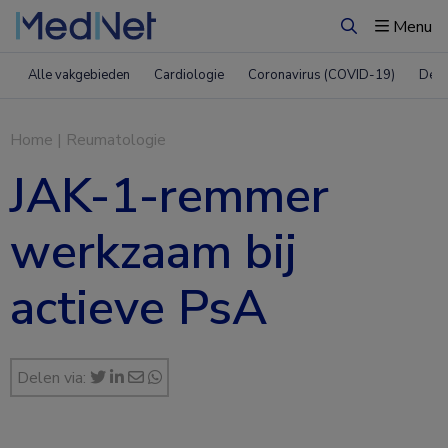
Menu
Zoeken
Alle vakgebieden
Cardiologie
Coronavirus (COVID-19)
Derm
Home
|
Reumatologie
JAK-1-remmer
werkzaam bij
actieve PsA
Delen via: