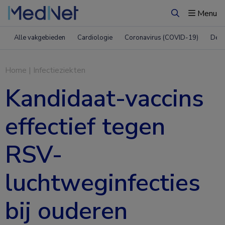
Menu
Zoeken
Alle vakgebieden
Cardiologie
Coronavirus (COVID-19)
Derm
Home
|
Infectieziekten
Kandidaat-vaccins
effectief tegen
RSV-
luchtweginfecties
bij ouderen