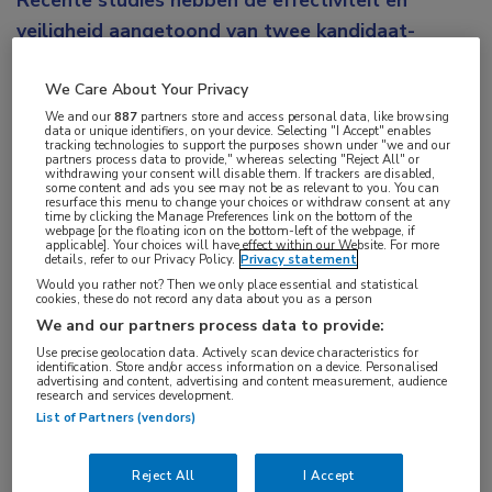
Recente studies hebben de effectiviteit en
veiligheid aangetoond van twee kandidaat-
vaccins tegen RSV-luchtweginfecties bij ouderen.
We Care About Your Privacy
Beide studies zijn gepubliceerd in
New England
We and our
887
partners store and access personal data, like browsing
Journal of Medicine
.
data or unique identifiers, on your device. Selecting "I Accept" enables
tracking technologies to support the purposes shown under "we and our
partners process data to provide," whereas selecting "Reject All" or
Afbeelding:
Peter Hansen / stock.adobe.com
withdrawing your consent will disable them. If trackers are disabled,
some content and ads you see may not be as relevant to you. You can
resurface this menu to change your choices or withdraw consent at any
Respiratoir syncytieel virus (RSV) is bij ouderen een
time by clicking the Manage Preferences link on the bottom of the
webpage [or the floating icon on the bottom-left of the webpage, if
applicable]. Your choices will have effect within our Website. For more
belangrijke oorzaak van acute en lagere
details, refer to our Privacy Policy.
Privacy statement
luchtweginfecties, klinische complicaties en sterfte.
Would you rather not? Then we only place essential and statistical
cookies, these do not record any data about you as a person
Twee onderzoeksgroepen onderzochten kandidaat-
We and our partners process data to provide:
vaccins om luchtweginfecties bij ouderen te
Use precise geolocation data. Actively scan device characteristics for
identification. Store and/or access information on a device. Personalised
voorkomen.
advertising and content, advertising and content measurement, audience
research and services development.
RSVPreF3 OA-vaccin
List of Partners (vendors)
Onderzoekers van de internationaal lopende
Reject All
I Accept