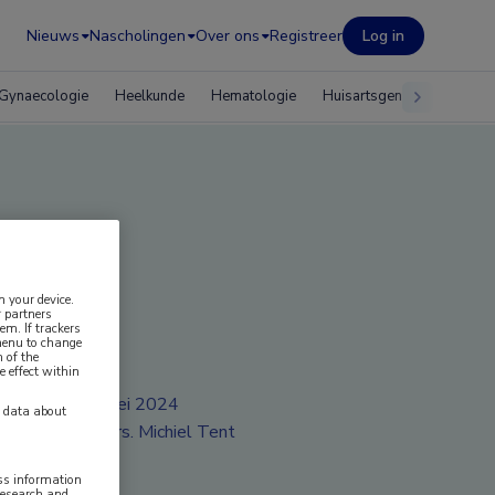
Nieuws
Nascholingen
Over ons
Registreer
Log in
Gynaecologie
Heelkunde
Hematologie
Huisartsgeneeskunde
osa
n your device.
 partners
em. If trackers
 menu to change
 of the
e effect within
mei 2024
y data about
Drs. Michiel Tent
ess information
research and