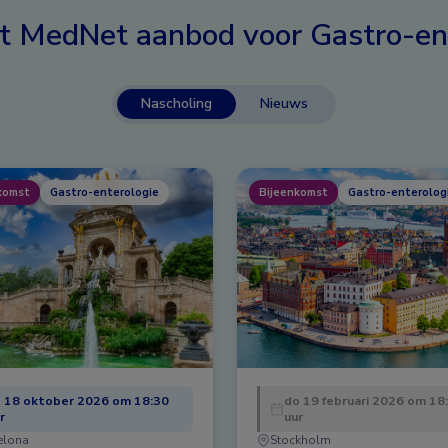
t MedNet aanbod voor
Gastro-en
Nascholing
Nieuws
komst
Gastro-enterologie
Bijeenkomst
Gastro-enterolog
 18 oktober 2026 om 18:30
do 19 februari 2026 om 18
r
uur
elona
Stockholm