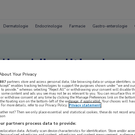
Dermatologie
Endocrinologie
Farmacie
Gastro-enterologie
ng bij colitis ulcer
About Your Privacy
887
partners store and access personal data, like browsing data or unique identifiers, o
 Accept" enables tracking technologies to support the purposes shown under "we and our
 to provide," whereas selecting "Reject All" or withdrawing your consent will disable th
, some content and ads you see may not be as relevant to you. You can resurface this
 or withdraw consent at any time by clicking the Manage Preferences link on the bottom
the floating icon on the bottom-left of the webpage, if applicable]. Your choices will hav
For more details, refer to our Privacy Policy.
Privacy statement
ieuwe behandeling bij colitis ulcerosa.
ther not? Then we only place essential and statistical cookies, these do not record an
rson
ur partners process data to provide:
geolocation data. Actively scan device characteristics for identification. Store and/or acc
 Personalised advertising and content, advertising and content measurement, audience 