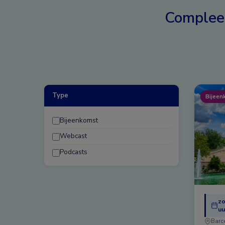
Complee
Type
Bijeen
Bijeenkomst
Webcast
Podcasts
zo
uu
Barc