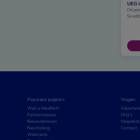
UEG 
Dit ja
5e edit
Populaire pagina’s
Vragen
Wat is MedNet?
Adverter
Partnernieuws
FAQ’s
Nieuwsbrieven
Helpdesk
Nascholing
Contact
Webcasts