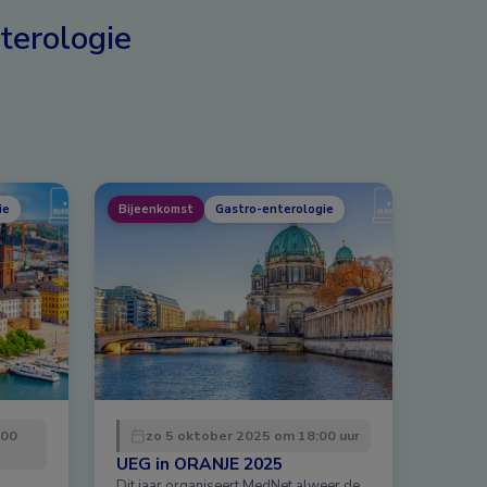
terologie
ie
Bijeenkomst
Gastro-enterologie
:00
zo 5 oktober 2025 om 18:00 uur
UEG in ORANJE 2025
Dit jaar organiseert MedNet alweer de