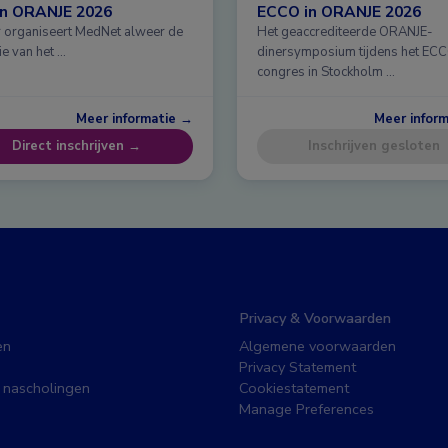
in ORANJE 2026
ECCO in ORANJE 2026
ar organiseert MedNet alweer de
Het geaccrediteerde ORANJE-
ie van het …
dinersymposium tijdens het EC
congres in Stockholm …
Meer informatie →
Meer infor
Direct inschrijven →
Inschrijven gesloten
Privacy & Voorwaarden
en
Algemene voorwaarden
Privacy Statement
 nascholingen
Cookiestatement
Manage Preferences