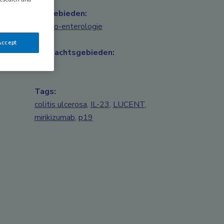
Vakgebieden:
Gastro-enterologie
Accept
Aandachtsgebieden:
IBD
Tags:
colitis ulcerosa
,
IL-23
,
LUCENT
,
mirikizumab
,
p19