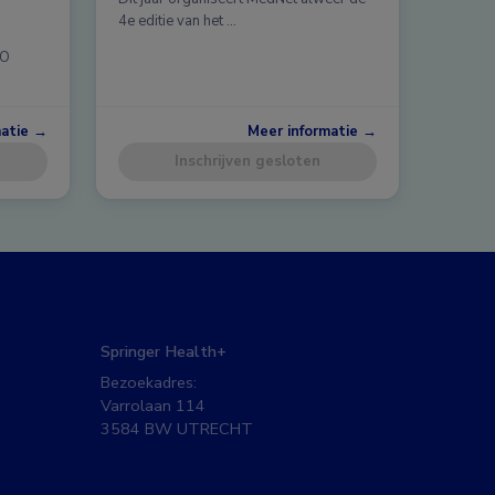
4e editie van het …
CO
matie →
Meer informatie →
Inschrijven gesloten
Springer Health+
Bezoekadres:
Varrolaan 114
3584 BW UTRECHT