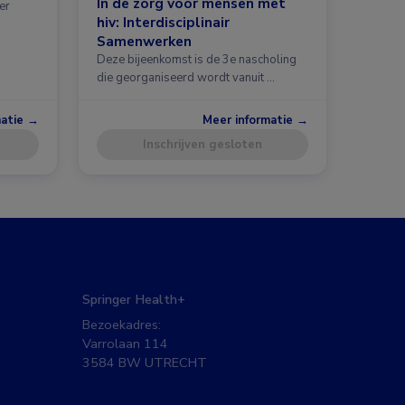
In de zorg voor mensen met
er
hiv: Interdisciplinair
Samenwerken
Deze bijeenkomst is de 3e nascholing
die georganiseerd wordt vanuit …
matie →
Meer informatie →
Inschrijven gesloten
Springer Health+
Bezoekadres:
Varrolaan 114
3584 BW UTRECHT