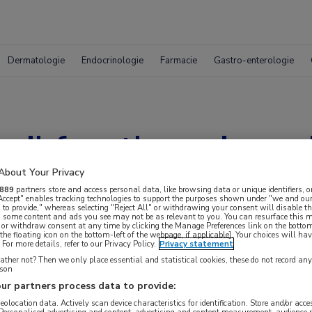
Dermatologie
Endocrinologie
Farmacie
Gastro-enterologie
 wil faagtherapie eva
gische samenwerkin
About Your Privacy
889
partners store and access personal data, like browsing data or unique identifiers, o
 Accept" enables tracking technologies to support the purposes shown under "we and our
 to provide," whereas selecting "Reject All" or withdrawing your consent will disable th
, some content and ads you see may not be as relevant to you. You can resurface this
 or withdraw consent at any time by clicking the Manage Preferences link on the bottom
the floating icon on the bottom-left of the webpage, if applicable]. Your choices will hav
For more details, refer to our Privacy Policy.
Privacy statement
ther not? Then we only place essential and statistical cookies, these do not record an
rson
ur partners process data to provide:
geolocation data. Actively scan device characteristics for identification. Store and/or acc
 Personalised advertising and content, advertising and content measurement, audience 