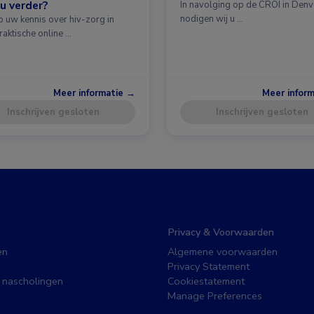
u verder?
In navolging op de CROI in Denv
nodigen wij u …
p uw kennis over hiv-zorg in
raktische online …
Meer informatie →
Meer infor
Inschrijven gesloten
Inschrijven gesloten
Privacy & Voorwaarden
en
Algemene voorwaarden
Privacy Statement
 nascholingen
Cookiestatement
Manage Preferences