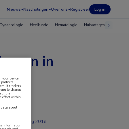
Nieuws
Nascholingen
Over ons
Registreer
Log in
Gynaecologie
Heelkunde
Hematologie
Huisartsgeneeskunde
lueren in
g
n your device.
 partners
em. If trackers
 menu to change
 of the
e effect within
y data about
aug 2018
ess information
research and