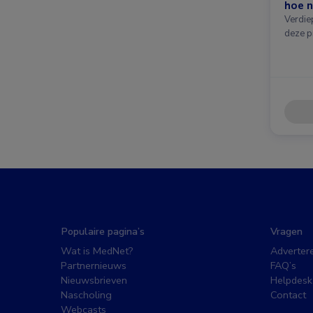
hoe n
Verdie
deze p
Populaire pagina’s
Vragen
Wat is MedNet?
Adverter
Partnernieuws
FAQ’s
Nieuwsbrieven
Helpdesk
Nascholing
Contact
Webcasts