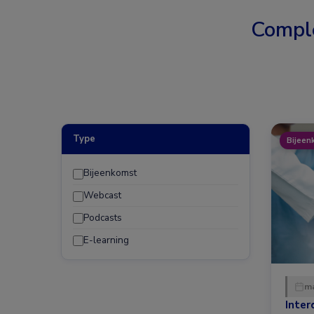
Compl
Type
Bijeen
Bijeenkomst
Webcast
Podcasts
E-learning
ma
Inter