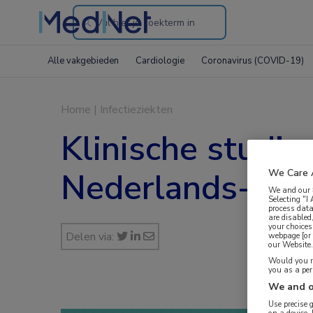
Search
through
Alle vakgebieden
Cardiologie
Coronavirus (COVID-19)
the
website
Home
|
Infectieziekten
Klinische studie
Nederlands-Bel
We Care 
We and our
Selecting "I
process data
are disabled
your choices
Delen via:
webpage [or 
our Website. 
Would you ra
you as a pe
We and o
Use precise 
on a device.