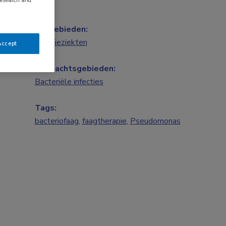
Vakgebieden:
Infectieziekten
Accept
Aandachtsgebieden:
Bacteriële infecties
Tags:
bacteriofaag
,
faagtherapie
,
Pseudomonas