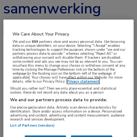
samenwerking
Delen via:
We Care About Your Privacy
We and our
889
partners store and access personal data, like browsing
data or unique identifiers, on your device. Selecting "I Accept" enables
tracking technologies to support the purposes shown under "we and our
partners process data to provide," whereas selecting "Reject All" or
aug 2018
withdrawing your consent will disable them. If trackers are disabled,
some content and ads you see may not be as relevant to you. You can
resurface this menu to change your choices or withdraw consent at any
time by clicking the Manage Preferences link on the bottom of the
webpage [or the floating icon on the bottom-left of the webpage, if
applicable]. Your choices will have effect within our Website. For more
Vakgebieden:
details, refer to our Privacy Policy.
Privacy statement
Infectieziekten
Would you rather not? Then we only place essential and statistical
cookies, these do not record any data about you as a person
We and our partners process data to provide:
Aandachtsgebieden:
Use precise geolocation data. Actively scan device characteristics for
identification. Store and/or access information on a device. Personalised
Bacteriële infecties
advertising and content, advertising and content measurement, audience
research and services development.
List of Partners (vendors)
Tags:
bacteriofaag
,
faagtherapie
,
Pseudomonas