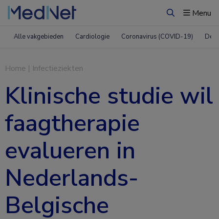
Menu
Zoeken
Alle vakgebieden
Cardiologie
Coronavirus (COVID-19)
Derm
Home
|
Infectieziekten
Klinische studie wil
faagtherapie
evalueren in
Nederlands-
Belgische