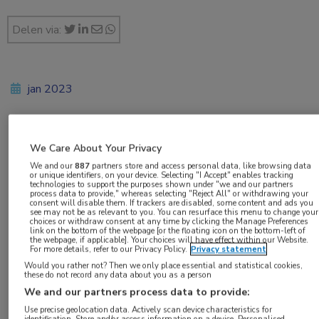
Delen via:
jan 2023
Vakgebieden:
We Care About Your Privacy
Huisartsgeneeskunde
,
Longziekten
We and our
887
partners store and access personal data, like browsing data
or unique identifiers, on your device. Selecting "I Accept" enables tracking
technologies to support the purposes shown under "we and our partners
process data to provide," whereas selecting "Reject All" or withdrawing your
consent will disable them. If trackers are disabled, some content and ads you
see may not be as relevant to you. You can resurface this menu to change your
choices or withdraw consent at any time by clicking the Manage Preferences
link on the bottom of the webpage [or the floating icon on the bottom-left of
Tags:
the webpage, if applicable]. Your choices will have effect within our Website.
For more details, refer to our Privacy Policy.
Privacy statement
glycopyrronium
,
indacaterol
,
roken
Would you rather not? Then we only place essential and statistical cookies,
these do not record any data about you as a person
We and our partners process data to provide:
Behandeling met indacaterol plus
Use precise geolocation data. Actively scan device characteristics for
identification. Store and/or access information on a device. Personalised