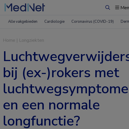
Men
Zoeken
Alle vakgebieden
Cardiologie
Coronavirus (COVID-19)
Derm
Home
|
Longziekten
Luchtwegverwijder
bij (ex-)rokers met
luchtwegsymptome
en een normale
longfunctie?