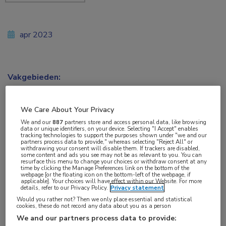
apr 2023
Vakgebieden:
Endocrinologie
,
Nefrologie
We Care About Your Privacy
Aandachtsgebieden:
We and our
887
partners store and access personal data, like browsing
Diabetes
data or unique identifiers, on your device. Selecting "I Accept" enables
tracking technologies to support the purposes shown under "we and our
partners process data to provide," whereas selecting "Reject All" or
withdrawing your consent will disable them. If trackers are disabled,
Tags:
some content and ads you see may not be as relevant to you. You can
resurface this menu to change your choices or withdraw consent at any
type 2-diabetes
time by clicking the Manage Preferences link on the bottom of the
webpage [or the floating icon on the bottom-left of the webpage, if
applicable]. Your choices will have effect within our Website. For more
details, refer to our Privacy Policy.
Privacy statement
Tijdens de Nederlandse Nefrologiedagen 2023
Would you rather not? Then we only place essential and statistical
cookies, these do not record any data about you as a person
ontving dr. Marcel Muskiet van het Amsterdam
We and our partners process data to provide: