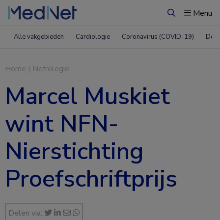
Menu
Zoeken
Alle vakgebieden
Cardiologie
Coronavirus (COVID-19)
Derm
Home
|
Nefrologie
Marcel Muskiet
wint NFN-
Nierstichting
Proefschriftprijs
Delen via: