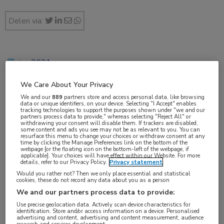
Delen via:
jun 2021
We Care About Your Privacy
We and our
889
partners store and access personal data, like browsing
Vakgebieden:
data or unique identifiers, on your device. Selecting "I Accept" enables
tracking technologies to support the purposes shown under "we and our
Nefrologie
,
Reumatologie
partners process data to provide," whereas selecting "Reject All" or
withdrawing your consent will disable them. If trackers are disabled,
some content and ads you see may not be as relevant to you. You can
resurface this menu to change your choices or withdraw consent at any
time by clicking the Manage Preferences link on the bottom of the
webpage [or the floating icon on the bottom-left of the webpage, if
applicable]. Your choices will have effect within our Website. For more
details, refer to our Privacy Policy.
Privacy statement
Tags:
Would you rather not? Then we only place essential and statistical
cookies, these do not record any data about you as a person
ANCA
,
avacopan
,
eculizumab
,
glomerulonefritis
,
We and our partners process data to provide:
prednisolon
,
vasculitis
Use precise geolocation data. Actively scan device characteristics for
identification. Store and/or access information on a device. Personalised
advertising and content, advertising and content measurement, audience
research and services development.