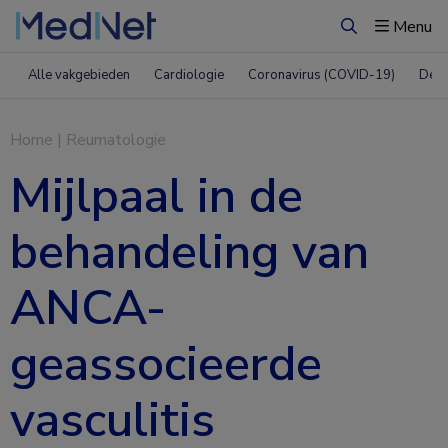
Menu
Zoeken
Alle vakgebieden
Cardiologie
Coronavirus (COVID-19)
Derm
Home
|
Reumatologie
Mijlpaal in de
behandeling van
ANCA-
geassocieerde
vasculitis