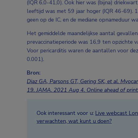
(IQR 6,0-41,0). Ook hier was (bijna) driekwa
leeftijd was met 59 jaar hoger (IQR 46-69)
geen op de IC, en de mediane opnameduur wa
Het gemiddelde maandelijkse aantal gevallen v
prevaccinatieperiode was 16,9 ten opzichte va
Voor pericarditis waren de aantallen voor dez
0.001).
Bron:
Diaz GA, Parsons GT, Gering SK, et al.
Myocard
19. JAMA. 2021 Aug 4. Online ahead of print
Ook interessant voor u:
Live webcast Lon
verwachten, wat kunt u doen?