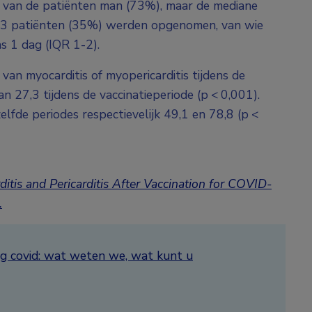
rt van de patiënten man (73%), maar de mediane
. 13 patiënten (35%) werden opgenomen, van wie
s 1 dag (IQR 1-2).
an myocarditis of myopericarditis tijdens de
n 27,3 tijdens de vaccinatieperiode (p < 0,001).
elfde periodes respectievelijk 49,1 en 78,8 (p <
itis and Pericarditis After Vaccination for COVID-
.
g covid: wat weten we, wat kunt u