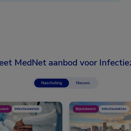
eet MedNet aanbod voor
Infectie
Nascholing
Nieuws
komst
Infectieziekten
Bijeenkomst
Infectieziekten