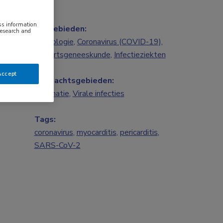
ess information
Vakgebieden:
research and
Cardiologie
,
Coronavirus (COVID-19)
,
Huisartsgeneeskunde
,
Infectieziekten
Accept
Aandachtsgebieden:
Vaccinatie
,
Virale infecties
Tags:
coronavirus
,
myocarditis
,
pericarditis
,
SARS-CoV-2