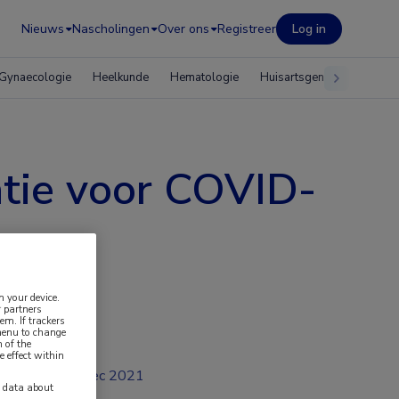
Nieuws
Nascholingen
Over ons
Registreer
Log in
Gynaecologie
Heelkunde
Hematologie
Huisartsgeneeskunde
natie voor COVID-
n your device.
 partners
em. If trackers
 menu to change
 of the
e effect within
dec 2021
y data about