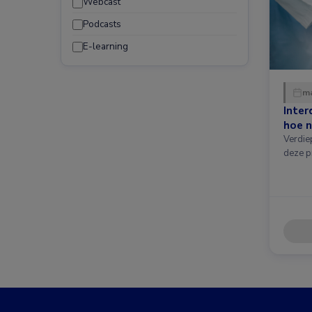
Webcast
Podcasts
E-learning
ma
Inter
hoe n
Verdie
deze p