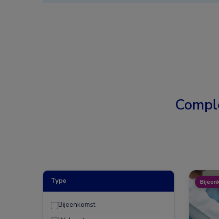
Compl
Type
Bijeen
Bijeenkomst