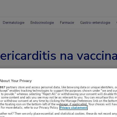
Dermatologie
Endocrinologie
Farmacie
Gastro-enterologie
ericarditis na vacci
About Your Privacy
887
partners store and access personal data, like browsing data or unique identifiers, o
 Accept" enables tracking technologies to support the purposes shown under "we and our
 to provide," whereas selecting "Reject All" or withdrawing your consent will disable th
, some content and ads you see may not be as relevant to you. You can resurface this
 or withdraw consent at any time by clicking the Manage Preferences link on the bottom
the floating icon on the bottom-left of the webpage, if applicable]. Your choices will hav
For more details, refer to our Privacy Policy.
Privacy statement
n een studie naar de incidentie van myocarditis
ther not? Then we only place essential and statistical cookies, these do not record an
rson