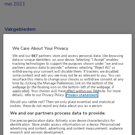
mei 2021
Vakgebieden:
Longziekten
,
Oncologie
We Care About Your Privacy
Aandachtsgebieden:
We and our
887
partners store and access personal data, like browsing
data or unique identifiers, on your device. Selecting "I Accept" enables
Longoncologie
tracking technologies to support the purposes shown under "we and our
partners process data to provide," whereas selecting "Reject All" or
withdrawing your consent will disable them. If trackers are disabled,
some content and ads you see may not be as relevant to you. You can
Tags:
resurface this menu to change your choices or withdraw consent at any
time by clicking the Manage Preferences link on the bottom of the
next-generation sequencing
,
targeted therapie
webpage [or the floating icon on the bottom-left of the webpage, if
applicable]. Your choices will have effect within our Website. For more
details, refer to our Privacy Policy.
Privacy statement
“Elke longkankerpatiënt zou NGS-onderzoek
Would you rather not? Then we only place essential and statistical
cookies, these do not record any data about you as a person
moeten krijgen”, zegt Joachim Aerts van het
We and our partners process data to provide:
Erasmus MC in Rotterdam tegen de NOS. “Dat
Use precise geolocation data. Actively scan device characteristics for
identification. Store and/or access information on a device. Personalised
moet gebeuren in gespecialiseerde centra.” Op
advertising and content, advertising and content measurement, audience
research and services development.