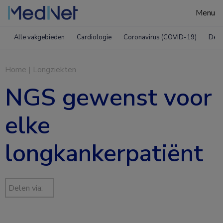
Menu
Zoeken
Alle vakgebieden
Cardiologie
Coronavirus (COVID-19)
Derm
Home
|
Longziekten
NGS gewenst voor
elke
longkankerpatiënt
Delen via: