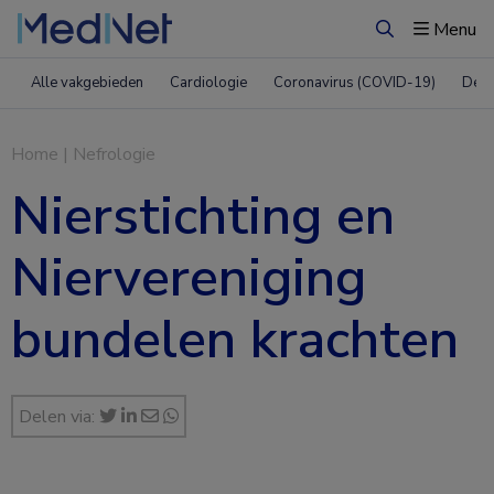
Menu
Zoeken
Alle vakgebieden
Cardiologie
Coronavirus (COVID-19)
Derm
Home
|
Nefrologie
Nierstichting en
Niervereniging
bundelen krachten
Delen via: