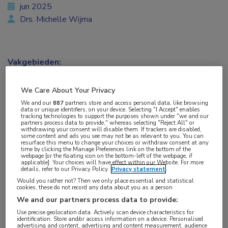
jun 2025
Drs. Michelle Wijma
Vakgebieden:
Nefrologie
We Care About Your Privacy
We and our
887
partners store and access personal data, like browsing
data or unique identifiers, on your device. Selecting "I Accept" enables
tracking technologies to support the purposes shown under "we and our
partners process data to provide," whereas selecting "Reject All" or
withdrawing your consent will disable them. If trackers are disabled,
some content and ads you see may not be as relevant to you. You can
De Nierstichting en Niervereniging gaan verder
resurface this menu to change your choices or withdraw consent at any
time by clicking the Manage Preferences link on the bottom of the
webpage [or the floating icon on the bottom-left of the webpage, if
als 1 werkorganisatie. De transitie gaat gepaard
applicable]. Your choices will have effect within our Website. For more
details, refer to our Privacy Policy.
Privacy statement
met een nieuwe website en campagne over
Would you rather not? Then we only place essential and statistical
nierdonatie bij leven.
cookies, these do not record any data about you as a person
We and our partners process data to provide:
“Onze overtuiging is simpel: samen bereiken we
Use precise geolocation data. Actively scan device characteristics for
identification. Store and/or access information on a device. Personalised
meer”, schrijft de organisatie in een persbericht op
advertising and content, advertising and content measurement, audience