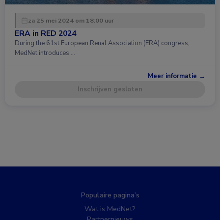
za 25 mei 2024 om 18:00 uur
ERA in RED 2024
During the 61st European Renal Association (ERA) congress,
MedNet introduces …
Meer informatie →
Inschrijven gesloten
Populaire pagina’s
Wat is MedNet?
Partnernieuws